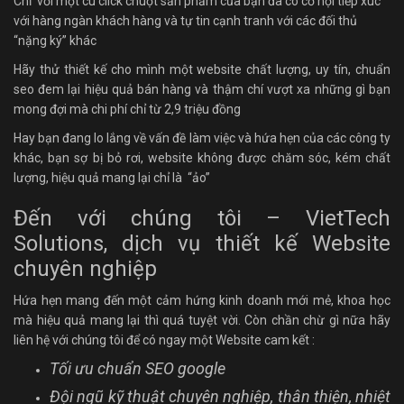
Chỉ với một cú click chuột sản phẩm của bạn đã có cơ hội tiếp xúc
với hàng ngàn khách hàng và tự tin cạnh tranh với các đối thủ
“nặng ký” khác
Hãy thử thiết kế cho mình một website chất lượng, uy tín, chuẩn
seo đem lại hiệu quả bán hàng và thậm chí vượt xa những gì bạn
mong đợi mà chi phí chỉ từ 2,9 triệu đồng
Hay bạn đang lo lắng về vấn đề làm việc và hứa hẹn của các công ty
khác, bạn sợ bị bỏ rơi, website không được chăm sóc, kém chất
lượng, hiệu quả mang lại chỉ là “ảo”
Đến với chúng tôi – VietTech
Solutions, dịch vụ thiết kế Website
chuyên nghiệp
Hứa hẹn mang đến một cảm hứng kinh doanh mới mẻ, khoa học
mà hiệu quả mang lại thì quá tuyệt vời. Còn chần chừ gì nữa hãy
liên hệ với chúng tôi để có ngay một Website cam kết :
Tối ưu chuẩn SEO google
Đội ngũ kỹ thuật chuyên nghiệp, thân thiện, nhiệt