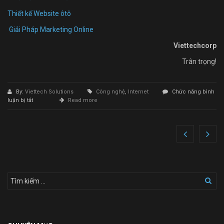
Thiết kế Website ôtô
Giải Pháp Marketing Online
Viettechcorp
Trân trọng!
By:
Viettech Solutions
Công nghệ
,
Internet
Chức năng bình
ở
luận bị tắt
Read more
Thiết
Kế
Website
Giá
Rẻ