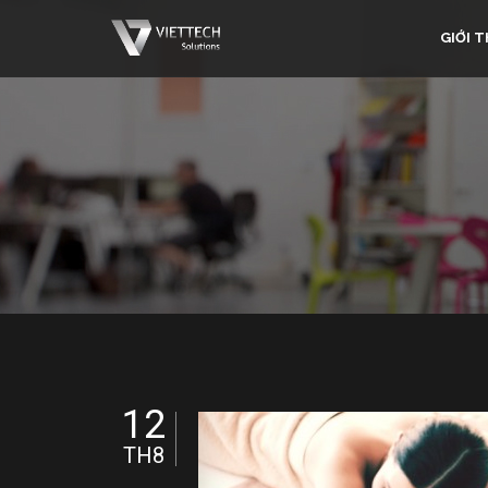
GIỚI T
12
TH8