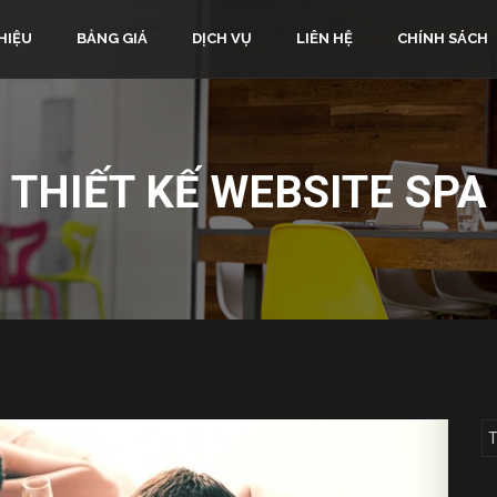
HIỆU
BẢNG GIÁ
DỊCH VỤ
LIÊN HỆ
CHÍNH SÁCH
THIẾT KẾ WEBSITE SPA