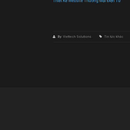
Thiết Kế Website Thương Mại Điện Tử
By:
Viettech Solutions
Tin tức khác