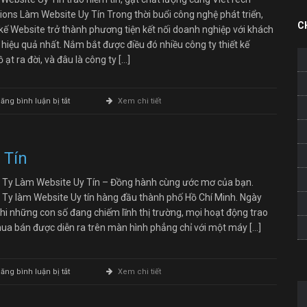
ions Làm Website Uy Tín Trong thời buổi công nghệ phát triển,
C
 kế Website trở thành phương tiện kết nối doanh nghiệp với khách
hiệu quả nhất. Nắm bắt được điều đó nhiều công ty thiết kế
 ạt ra đời, và đâu là công ty […]
ở
ăng bình luận bị tắt
Xem chi tiết
Làm
Website
Uy
Tín
 Tín
 Ty Làm Website Uy Tín – Đồng hành cùng ước mơ của bạn.
 Ty làm Website Uy tín hàng đầu thành phố Hồ Chí Minh. Ngày
hi những con số đang chiếm lĩnh thị trường, mọi hoạt động trao
ua bán được diễn ra trên màn hình phẳng chỉ với một máy […]
ở
ăng bình luận bị tắt
Xem chi tiết
Công
Ty
Làm