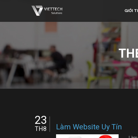
GIỚI T
TH
23
Làm Website Uy Tín
TH8
Làm W