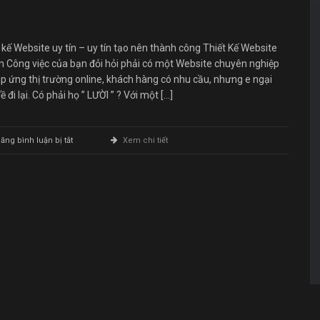
Website
Uy
Tín
 kế Website uy tín – uy tín tạo nên thành công Thiết Kế Website
n Công việc của bạn đỏi hỏi phải có một Website chuyên nghiệp
p ứng thị trường online, khách hàng có nhu cầu, nhưng e ngại
ề đi lại. Có phải họ ” LƯỜI ” ? Với một […]
ở
ăng bình luận bị tắt
Xem chi tiết
Thiết
Kế
Website
Uy
Tín