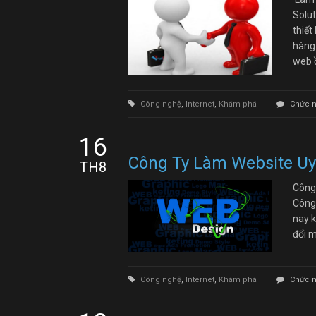
Solut
thiết
hàng 
web ồ
Công nghệ
,
Internet
,
Khám phá
Chức n
16
Công Ty Làm Website Uy
TH8
Công
Công
nay k
đổi m
Công nghệ
,
Internet
,
Khám phá
Chức n