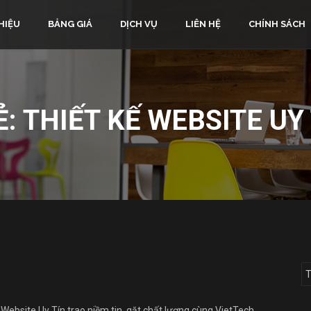
HIỆU
BẢNG GIÁ
DỊCH VỤ
LIÊN HỆ
CHÍNH SÁCH
Ẻ:
THIẾT KẾ WEBSITE UY
ebsite Uy Tín trao niềm tin, gặt chất lượng cùng VietTech