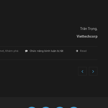
Trân Trọng,
Viettechcorp
ở
rnet
,
Khám phá
Chức năng bình luận bị tắt
Read
Làm
Website
Uy
Tín