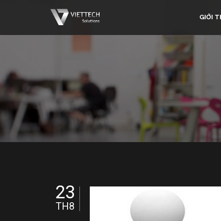
GIỚI T
23
TH8