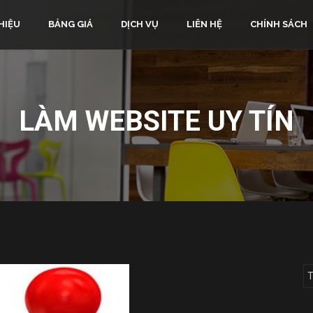
HIỆU
BẢNG GIÁ
DỊCH VỤ
LIÊN HỆ
CHÍNH SÁCH
LÀM WEBSITE UY TÍN