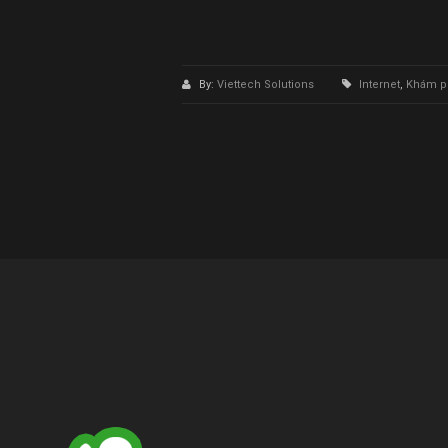
By:
Viettech Solutions
Internet
,
Khám p