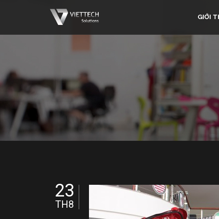
GIỚI T
23
TH8