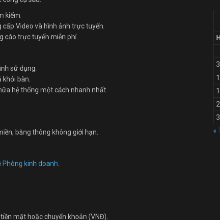
m kiếm.
cấp Video và hình ảnh trực tuyến.
g cáo trực tuyến miễn phí.
3
ình sử dụng.
1
 khỏi bàn.
chữa hệ thống một cách nhanh nhất.
1
2
3
« 
miền, băng thông không giới hạn.
ệ Phòng kinh doanh.
 tiền mặt hoặc chuyển khoản (VNĐ).