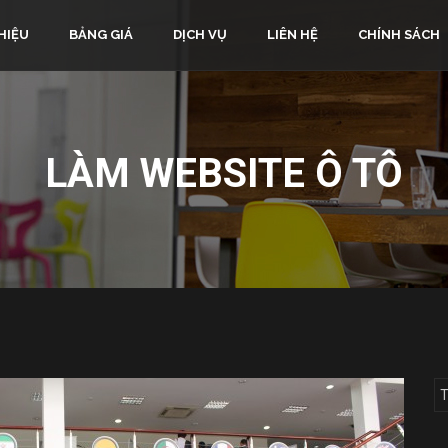
HIỆU
BẢNG GIÁ
DỊCH VỤ
LIÊN HỆ
CHÍNH SÁCH
LÀM WEBSITE Ô TÔ