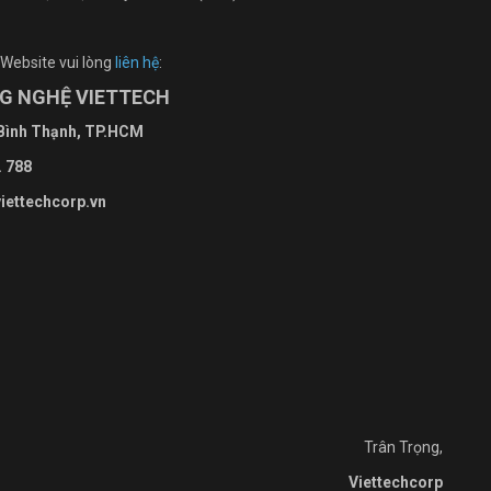
 Website vui lòng
liên hệ
:
NG NGHỆ VIETTECH
 Bình Thạnh, TP.HCM
. 788
viettechcorp.vn
Trân Trọng,
Viettechcorp