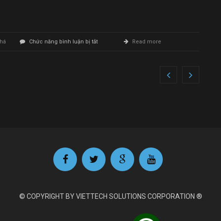
ở
há
Chức năng bình luận bị tắt
Read more
Làm
Website
Ô
tô
© COPYRIGHT BY VIETTECH SOLUTIONS CORPORATION ®