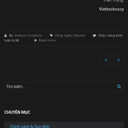
Viettechcorp
By:
Viettech Solutions
Công nghệ
,
Internet
Chức năng bình
ở
luận bị tắt
Read more
Làm
Website
Trọn
Gói
CHUYÊN MỤC
Chính sách & Quy định