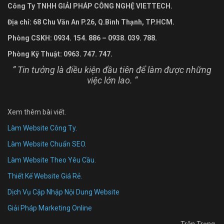
Công Ty TNHH GIẢ
I PHÁP CÔNG NGHỆ
VIETTECH.
Đị
a chỉ
: 68 Chu V
ă
n An P.26, Q.B
ì
nh Thạ
nh, TP.HCM.
Phòng CSKH: 0934. 154. 886 – 0938. 039. 788.
Phòng Kỹ
Thuậ
t: 0963. 747. 747.
” Tin tưởng là điều kiện đầu tiên để làm được những
việc lớn lao. “
Xem thêm bài viết.
Làm Website Công Ty.
Làm Website Chuẩn SEO.
Làm Website Theo Yêu Cầu.
Thiết Kế Website Giá Rẻ.
Dịch Vụ Cập Nhập Nội Dung Website
Giải Pháp Marketing Online
Trân Trọng,