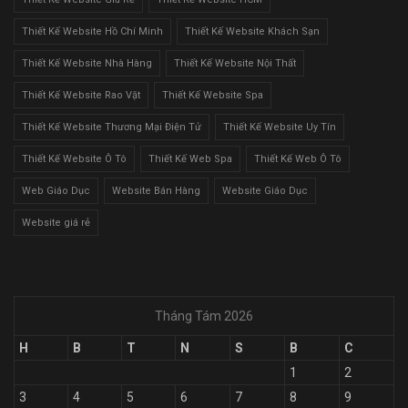
Thiết Kế Website Hồ Chí Minh
Thiết Kế Website Khách Sạn
Thiết Kế Website Nhà Hàng
Thiết Kế Website Nội Thất
Thiết Kế Website Rao Vặt
Thiết Kế Website Spa
Thiết Kế Website Thương Mại Điện Tử
Thiết Kế Website Uy Tín
Thiết Kế Website Ô Tô
Thiết Kế Web Spa
Thiết Kế Web Ô Tô
Web Giáo Dục
Website Bán Hàng
Website Giáo Dục
Website giá rẻ
Tháng Tám 2026
H
B
T
N
S
B
C
1
2
3
4
5
6
7
8
9