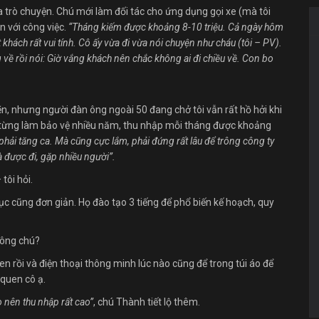
 trò chuyện. Chú mới làm đối tác cho ứng dụng gọi xe (mà tôi
 với công việc.
“Tháng kiếm được khoảng 8-10 triệu. Cả ngày hôm
hách rất vui tính. Cô ấy vừa đi vừa nói chuyện như cháu (tôi – PV).
về rồi nói: Giờ vắng khách nên chắc không ai đi chiều về. Con bo
n, nhưng người đàn ông ngoài 50 đang chở tôi vẫn rất hồ hởi khi
h từng làm bảo vệ nhiều năm, thu nhập mỗi tháng được khoảng
hải tăng ca. Mà cũng cực lắm, phải đứng rất lâu để trông công ty
 được đi, gặp nhiều người”.
tôi hỏi.
tục cũng đơn giản. Họ đào tạo 3 tiếng để phổ biến kế hoạch, quy
hông chú?
en rồi và điện thoại thông minh lúc nào cũng để trong túi áo để
 quen cô ạ.
o nên thu nhập rất cao”
, chú Thành tiết lộ thêm.