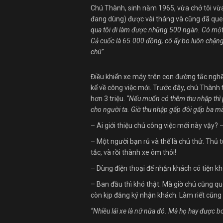
Chú Thành, sinh năm 1965, vừa chở tôi vừa
đang dùng) được vài tháng và cũng đã quen
qua tôi đi làm được những 500 ngàn. Có một k
Cả cuốc là 65.000 đồng, cô ấy bo luôn chặng 
chú”.
Điều khiển xe máy trên con đường tắc nghẽ
kể về công việc mới. Trước đây, chú Thàn
hơn 3 triệu.
“Nếu muốn có thêm thu nhập thì p
cho người ta. Giờ thu nhập gấp đôi gấp ba mà
– Ai giới thiệu chú công việc mới này vậy? – 
– Một người bạn rủ và thế là chú thử. Thủ 
tắc, và rồi thành xe ôm thôi!
– Dùng điện thoại để nhận khách có tiện k
– Ban đầu thì khó thật. Mà giờ chú cũng qu
còn kịp đăng ký nhận khách. Làm riết cũng
“Nhiều lái xe là nữ nữa đó. Mà họ hay được b