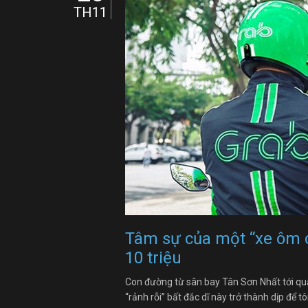
TH11
Tâm sự của một “xe ôm 
10 triệu
Con đường từ sân bay Tân Sơn Nhất tới quậ
“rảnh rỗi” bất đắc dĩ này trở thành dịp để 