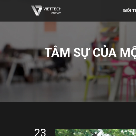
GIỚI T
TÂM SỰ CỦA MỘ
23