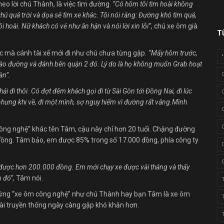
eo lời chú Thành, là việc tìm đường.
“Có hôm tôi tìm hoài không
 quá trời và dọa sẽ tìm xe khác. Tôi nói rằng: Đường khó tìm quá,
i hoài. Nữ khách có vẻ như ân hận và nói lời xin lỗi”
, chú xe ôm già
T
c mà cánh tài xế mới đi như chú chưa từng gặp
. “Mấy hôm trước,
vào đường và đánh bên quận 2 đó. Lý do là họ không muốn Grab hoạt
àn”.
i đi thôi. Có đợt đêm khách gọi đi từ Sài Gòn tới Đồng Nai, đi lúc
 nhưng khi về, đi một mình, sợ nguy hiểm vì đường rất vắng.Mình
công nghệ” khác tên Tâm, cậu này chỉ hơn 20 tuổi. Chặng đường
0 đồng. Tâm bảo, em được 85% trong số 17.000 đồng, phía công ty
g được hơn 200.000 đồng. Em mới chạy xe được vài tháng và thấy
n đó”,
Tâm nói.
hững “xe ôm công nghệ” như chú Thành hay bạn Tâm là xe ôm
tài truyền thống ngày càng gặp khó khăn hơn.