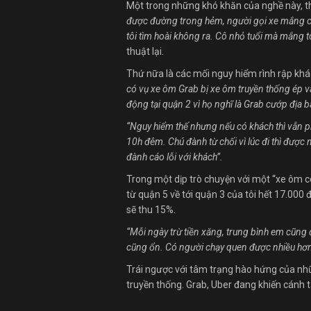
Một trong những khó khăn của nghề này, th
được đường trong hẻm, người gọi xe mắng chú
tôi tìm hoài không ra. Cô nhỏ tuổi mà mắng tô
thuật lại.
Thứ nữa là các mối nguy hiểm rình rập khá
có vụ xe ôm Grab bị xe ôm truyền thống ép 
động tại quận 2 vì họ nghĩ là Grab cướp địa b
“Nguy hiểm thế nhưng nếu có khách thì vẫn phả
10h đêm. Chú đành từ chối vì lúc đi thì được
đành cáo lỗi với khách”.
Trong một dịp trò chuyện với một “xe ôm 
từ quận 5 về tới quận 3 của tôi hết 17.00
sẽ thu 15%.
“Mỗi ngày trừ tiền xăng, trung bình em cũn
cũng ổn. Có người chạy quen được nhiều hơ
Trái ngược với tâm trạng hào hứng của n
truyền thống. Grab, Uber đang khiến cánh 