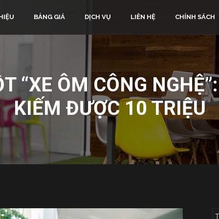
HIỆU
BẢNG GIÁ
DỊCH VỤ
LIÊN HỆ
CHÍNH SÁCH
T “XE ÔM CÔNG NGHỆ”:
KIẾM ĐƯỢC 10 TRIỆU