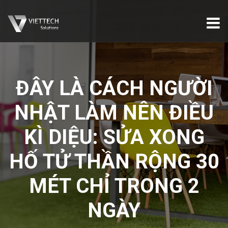
ĐÂY LÀ CÁCH NGƯỜI
NHẬT LÀM NÊN ĐIỀU
KÌ DIỆU: SỬA XONG
HỐ TỬ THẦN RỘNG 30
MÉT CHỈ TRONG 2
NGÀY