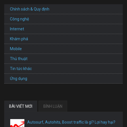
rộng
30
Chính sách & Quy định
mét
chỉ
Công nghệ
trong
2
Internet
ngày
Khám phá
Mobile
Thủ thuật
Tin tức khác
Ứng dụng
BÀI VIẾT MỚI
BÌNH LUẬN
Autosurf, Autohits, Boost traffic là gì? Lợi hay hại?