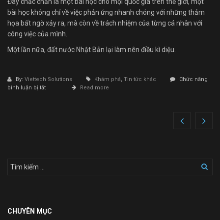
Đây chắc chắn là một bài học cho mọi quốc gia trên thế giới, một
bài học không chỉ về việc phản ứng nhanh chóng với những thảm
họa bất ngờ xảy ra, mà còn về trách nhiệm của từng cá nhân với
công việc của mình.
Một lần nữa, đất nước Nhật Bản lại làm nên điều kì diệu.
By:
Viettech Solutions
Khám phá
,
Tin tức khác
Chức năng
ở
bình luận bị tắt
Read more
Đây
là
cách
người
Nhật
làm
nên
điều
kì
diệu:
sửa
xong
hố
tử
CHUYÊN MỤC
thần