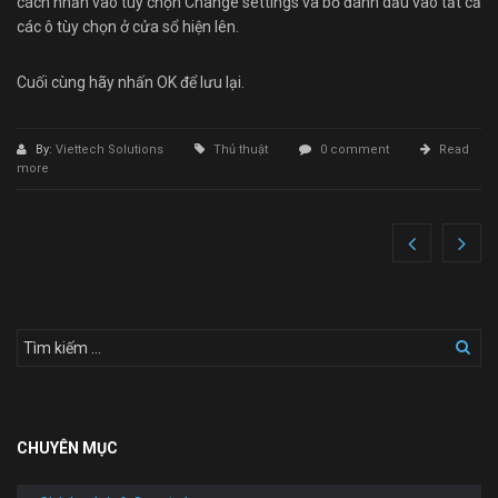
cách nhấn vào tùy chọn Change settings và bỏ đánh dấu vào tất cả
các ô tùy chọn ở cửa sổ hiện lên.
Cuối cùng hãy nhấn OK để lưu lại.
By:
Viettech Solutions
Thủ thuật
0 comment
Read
more
CHUYÊN MỤC