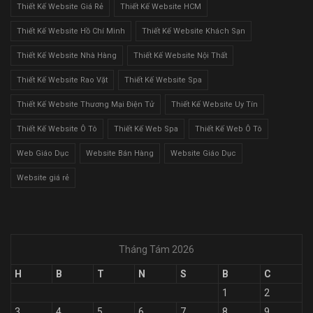
Thiết Kế Website Giá Rẻ
Thiết Kế Website HCM
Thiết Kế Website Hồ Chí Minh
Thiết Kế Website Khách Sạn
Thiết Kế Website Nhà Hàng
Thiết Kế Website Nội Thất
Thiết Kế Website Rao Vặt
Thiết Kế Website Spa
Thiết Kế Website Thương Mại Điện Tử
Thiết Kế Website Uy Tín
Thiết Kế Website Ô Tô
Thiết Kế Web Spa
Thiết Kế Web Ô Tô
Web Giáo Dục
Website Bán Hàng
Website Giáo Dục
Website giá rẻ
Tháng Tám 2026
H
B
T
N
S
B
C
1
2
3
4
5
6
7
8
9