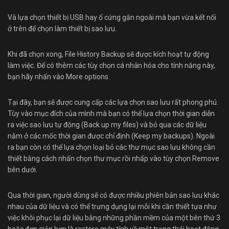
Và lựa chọn thiết bị USB hay ổ cứng gắn ngoài mà bạn vừa kết nối
ở trên để chọn làm thiết bị sao lưu.
Khi đã chọn xong, File History Backup sẽ được kích hoạt tự động
làm việc. Để có thêm các tùy chọn cá nhân hóa cho tính năng này,
bạn hãy nhấn vào More options.
Tại đây, bạn sẽ được cung cấp các lựa chọn sao lưu rất phong phú.
Tùy vào mục đích của mình mà bạn có thể lựa chọn thời gian diễn
ra việc sao lưu tự động (Back up my files) và bỏ qua các dữ liệu
nằm ở các mốc thời gian được chỉ định (Keep my backups). Ngoài
ra bạn còn có thể lựa chọn loại bỏ các thư mục sao lưu không cần
thiết bằng cách nhấn chọn thư mục rồi nhấp vào tùy chọn Remove
bên dưới.
Qua thời gian, người dùng sẽ có được nhiều phiên bản sao lưu khác
nhau của dữ liệu và có thể trưng dụng lại mỗi khi cần thiết tựa như
việc khôi phục lại dữ liệu bằng những phần mềm của một bên thứ 3
hoặc đơn giản hơn là restore máy tính về một trạng thái hoạt động