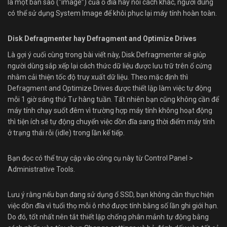
là một bản sao (“image”) của ổ đĩa hay nói cách khác, người dùng
có thể sử dụng System Image để khôi phục lại máy tính hoàn toàn.
Disk Defragmenter hay Defragment and Optimize Drives
Là gợi ý cuối cùng trong bài viết này, Disk Defragmenter sẽ giúp
người dùng sắp xếp lại cách thức dữ liệu được lưu trữ trên ổ cứng
nhằm cải thiện tốc độ truy xuất dữ liệu. Theo mặc định thì
Defragment and Optimize Drives được thiết lập làm việc tự động
mỗi 1 giờ sáng thứ Tư hàng tuần. Tất nhiên bạn cũng không cần để
máy tính chạy suốt đêm vì trường hợp máy tính không hoạt động
thì tiện ích sẽ tự động chuyển việc dồn đĩa sang thời điểm máy tính
ở trạng thái rỗi (idle) trong lần kế tiếp.
Bạn đọc có thể truy cập vào công cụ này từ Control Panel >
Administrative Tools.
Lưu ý rằng nếu bạn đang sử dụng ổ SSD, bạn không cần thực hiện
việc dồn đĩa vì tuổi thọ mỗi ô nhớ được tính bằng số lần ghi giới hạn.
Do đó, tốt nhất nên tắt thiết lập chống phân mảnh tự động bằng