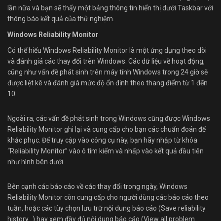
lần nữa và bạn sẽ thấy một bảng thông tin hiển thị dưới Taskbar với
thông báo kết quả của thử nghiệm.
Windows Reliability Monitor
Có thể hiểu Windows Reliability Monitor là một ứng dụng theo dõi
và đánh giá các thay đổi trên Windows. Các dữ liệu về hoạt động,
cũng như vấn đề phát sinh trên máy tính Windows trong 24 giờ sẽ
được liệt kê và đánh giá mức độ ổn định theo thang điểm từ 1 đến
10.
Ngoài ra, các vấn đề phát sinh trong Windows cũng được Windows
Reliability Monitor ghi lại và cung cấp cho bạn các chuẩn đoán để
khắc phục. Để truy cập vào công cụ này, bạn hãy nhập từ khóa
“Reliability Monitor” vào ô tìm kiếm và nhấp vào kết quả đầu tiên
như hình bên dưới.
Bên cạnh các báo cáo về các thay đổi trong ngày, Windows
Reliability Monitor còn cung cấp cho người dùng các báo cáo theo
tuần, hoặc các tùy chọn lưu trữ nội dung báo cáo (Save reliability
history…) hay xem đầy đủ nội dung báo cáo (View all problem