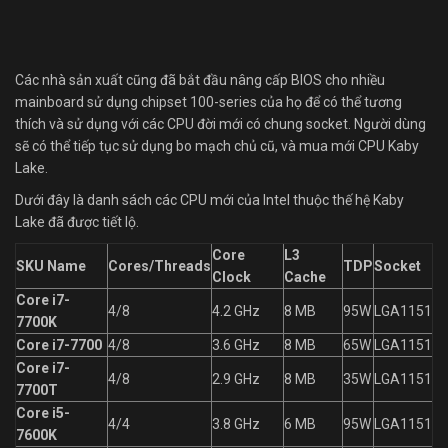
Các nhà sản xuất cũng đã bắt đầu nâng cấp BIOS cho nhiều
mainboard sử dụng chipset 100-series của họ để có thể tương
thích và sử dụng với các CPU đời mới có chung socket. Người dùng
sẽ có thể tiếp tục sử dụng bo mạch chủ cũ, và mua mới CPU Kaby
Lake.
Dưới đây là danh sách các CPU mới của Intel thuộc thế hệ Kaby
Lake đã được tiết lộ.
Core
L3
SKU Name
Cores/Threads
TDP
Socket
Clock
Cache
Core i7-
4/8
4.2 GHz
8 MB
95W
LGA1151
7700K
Core i7-7700
4/8
3.6 GHz
8 MB
65W
LGA1151
Core i7-
4/8
2.9 GHz
8 MB
35W
LGA1151
7700T
Core i5-
4/4
3.8 GHz
6 MB
95W
LGA1151
7600K