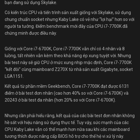
bạn đang sử dụng Skylake.
Có kiến trúc CPU và tiến trình sản xuất giống với Skylake, sử dụng
chung chuẩn socket nhưng Kaby Lake có vẻ như “lợi hại” hơn so với
người ta tưởng. Điểm benchmark mới đây của CPU i7-7700K đã
chứng minh được điều này.
Giống với Core i7-6700K, Core i7-7700K vẫn chỉ có 4 nhân và 8
luồng, tất nhiên vẫn kèm theo khả năng ép xung tuyệt vời. Nhưng
bài test này sẽ giữ CPU ở mức xung nhịp mặc định, Core i7-7700K
“kết đôi” cùng mainboard Z270X từ nhà sản xuất Gigabyte, socket
LGA1151.
Kết quả từ phần mềm Geekbench, Core i7-7700K đạt được 6131
điểm ở bài test đơn nhân (cao hơn 40% so với Core i7-6700K) và
20243 ở bài test đa nhân (hơn 20% so với Core i7-6700K).
Nhưng cần phải hiểu rằng, kết quả của các bài test đơn nhân không
hề sát với hiệu năng sử dụng thực tế. Tuy vậy, sức mạnh của các
CPU Kaby Lake vẫn có thể mạnh hơn nữa sau khi các mainboard
tương thích được nâng cấp BIOS hỗ trợ cho thế hệ vi xử lý này.