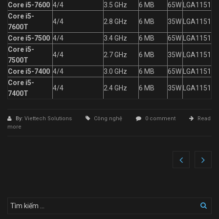
Core i5-7600
4/4
3.5 GHz
6 MB
65W
LGA1151
Core i5-
4/4
2.8 GHz
6 MB
35W
LGA1151
7600T
Core i5-7500
4/4
3.4 GHz
6 MB
65W
LGA1151
Core i5-
4/4
2.7 GHz
6 MB
35W
LGA1151
7500T
Core i5-7400
4/4
3.0 GHz
6 MB
65W
LGA1151
Core i5-
4/4
2.4 GHz
6 MB
35W
LGA1151
7400T
By:
Viettech Solutions
Công nghệ
0 comment
Read
more