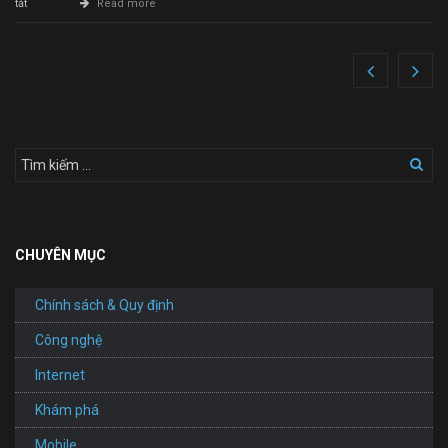
ở
tắt
Read more
Lần
đầu
tiên
trong
lịch
sử
nhân
loại,
có
người
được
chữa
khỏi
HIV
CHUYÊN MỤC
Chính sách & Quy định
Công nghệ
Internet
Khám phá
Mobile