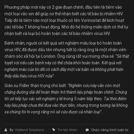
Phương pháp mới này có 2 giai đoạn chính, đầu tiên là tiêm vào
một loại vắc-xin để giúp cơ thể nhận biết các tế bào bị nhiễm HIV.
Tiếp đó là tiêm vào một loại thuốc có tên Vorinostat để kích hoạt
các tế bào T không hoạt động. Nhờ đó hệ thống miễn dịch có thể tự
nhận biết và loại bỏ hoàn toàn các tế bào nhiễm virus HIV.
Bệnh nhân, người có kết quả xét nghiệm máu loại bỏ hoàn toàn
virus HIV, đã được dấu tên nhưng tiết lộ rằng ông là một nhân viên
chăm sóc xã hội tại London. Ông cũng rất vui mừng chia sẻ:
“Sẽ thật
tuyệt vời nếu căn bệnh này có thể chữa khỏi hoàn toàn. Kết quả xét
nghiệm máu của tôi đã có cách đây một vài tuần và không phát hiện
thấy dấu hiệu virus HIV nữa”.
Giáo sư Fidler thận trọng cho biết:
“Nghiên cứu này vẫn còn một
chặng đường dài để hoàn thiện trở thành liệu pháp hoàn chỉnh. Chúng
tôi sẽ tiếp tục các xét nghiệm y tế trong 5 năm tiếp theo. Tại thời điểm
này liệu pháp chưa thể đưa vào thực tiễn, nhưng trong tương lai không
xa chúng tôi hi vọng rằng nó sẽ cứu được cả nhân loại”.
By:
Viettech Solutions
Tin tức khác
Chức năng bình luận bị