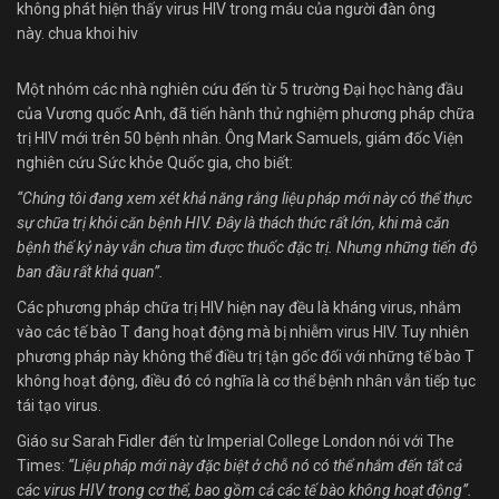
không phát hiện thấy virus HIV trong máu của người đàn ông
này. chua khoi hiv
Một nhóm các nhà nghiên cứu đến từ 5 trường Đại học hàng đầu
của Vương quốc Anh, đã tiến hành thử nghiệm phương pháp chữa
trị HIV mới trên 50 bệnh nhân. Ông Mark Samuels, giám đốc Viện
nghiên cứu Sức khỏe Quốc gia, cho biết:
“Chúng tôi đang xem xét khả năng rằng liệu pháp mới này có thể thực
sự chữa trị khỏi căn bệnh HIV. Đây là thách thức rất lớn, khi mà căn
bệnh thế kỷ này vẫn chưa tìm được thuốc đặc trị. Nhưng những tiến độ
ban đầu rất khả quan”.
Các phương pháp chữa trị HIV hiện nay đều là kháng virus, nhắm
vào các tế bào T đang hoạt động mà bị nhiễm virus HIV. Tuy nhiên
phương pháp này không thể điều trị tận gốc đối với những tế bào T
không hoạt động, điều đó có nghĩa là cơ thể bệnh nhân vẫn tiếp tục
tái tạo virus.
Giáo sư Sarah Fidler đến từ Imperial College London nói với The
Times:
“Liệu pháp mới này đặc biệt ở chỗ nó có thể nhắm đến tất cả
các virus HIV trong cơ thể, bao gồm cả các tế bào không hoạt động”.