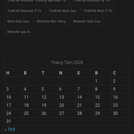
Thiết Kế Website Thương Mại Điện Tử
Thiết Kế Website Uy Tín
Thiết Kế Website Ô Tô
Thiết Kế Web Spa
Thiết Kế Web Ô Tô
Web Giáo Dục
Website Bán Hàng
Website Giáo Dục
Website giá rẻ
Tháng Tám 2026
H
B
T
N
S
B
C
1
2
3
4
5
6
7
8
9
10
11
12
13
14
15
16
17
18
19
20
21
22
23
24
25
26
27
28
29
30
31
« Th9