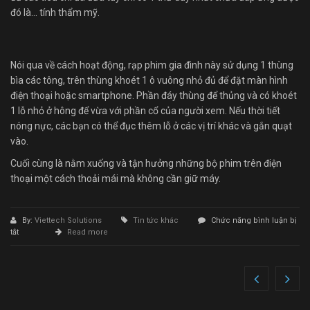
đó là… tính thẩm mỹ.
Nói qua về cách hoạt động, rạp phim gia đình này sử dụng 1 thùng
bìa các tông, trên thùng khoét 1 ô vuông nhỏ đủ để đặt màn hình
điện thoại hoặc smartphone. Phần đáy thùng để thủng và có khoét
1 lỗ nhỏ ở hông để vừa với phần cổ của người xem. Nếu thời tiết
nóng nực, các bạn có thể đục thêm lỗ ở các vị trí khác và gắn quạt
vào.
Cuối cùng là nằm xuống và tận hưởng những bộ phim trên điện
thoại một cách thoải mái mà không cần giữ máy.
By:
Viettech Solutions
Tin tức khác
Chức năng bình luận bị
ở
tắt
Read more
Đây
là
kiểu
rạp
phim
gia