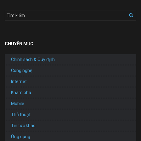
đình
cực
sáng
tạo
của
người
Nhật:
riêng
CHUYÊN MỤC
tư,
đã
mắt,
Chính sách & Quy định
cảm
giác
Công nghệ
như
xem
Internet
trong
rạp
Khám phá
Mobile
Thủ thuật
Tin tức khác
Ứng dụng