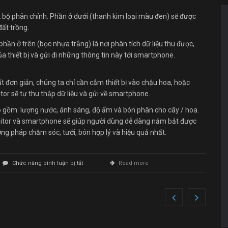
 bộ phân chính. Phần ở dưới (thanh kim loại màu đen) sẽ được
đất trồng.
hần ở trên (bọc nhựa trắng) là nơi phân tích dữ liệu thu được,
a thiết bị và gửi đi những thông tin này tới smartphone.
 đơn giản, chúng ta chỉ cần cắm thiết bị vào chậu hoa, hoặc
or sẽ tự thu thập dữ liệu và gửi về smartphone.
o gồm: lượng nước, ánh sáng, độ ẩm và bón phân cho cây / hoa.
onitor và smartphone sẽ giúp người dùng dễ dàng nắm bắt được
ơng pháp chăm sóc, tưới, bón hợp lý và hiệu quả nhất.
ở
Chức năng bình luận bị tắt
Read more
Thiết
bị
làm
vườn
đầu
tiên
của