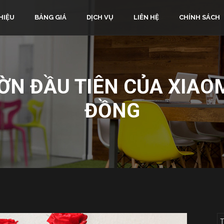
HIỆU
BẢNG GIÁ
DỊCH VỤ
LIÊN HỆ
CHÍNH SÁCH
ỜN ĐẦU TIÊN CỦA XIAOM
ĐỒNG