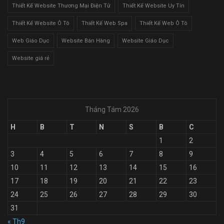
Thiết Kế Website Thương Mại Điện Tử
Thiết Kế Website Uy Tín
Thiết Kế Website Ô Tô
Thiết Kế Web Spa
Thiết Kế Web Ô Tô
Web Giáo Dục
Website Bán Hàng
Website Giáo Dục
Website giá rẻ
Tháng Tám 2026
H
B
T
N
S
B
C
1
2
3
4
5
6
7
8
9
10
11
12
13
14
15
16
17
18
19
20
21
22
23
24
25
26
27
28
29
30
31
« Th9