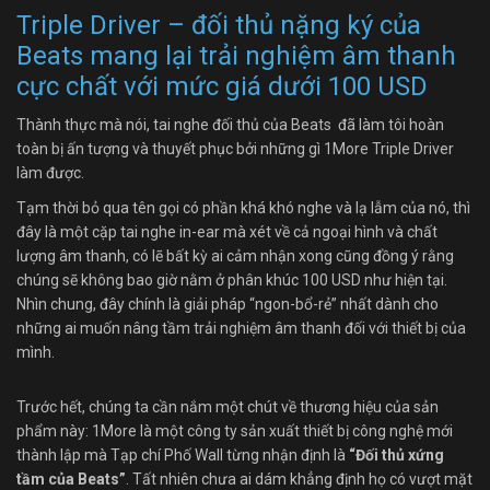
Triple Driver – đối thủ nặng ký của
Beats mang lại trải nghiệm âm thanh
cực chất với mức giá dưới 100 USD
Thành thực mà nói, tai nghe đối thủ của Beats đã làm tôi hoàn
toàn bị ấn tượng và thuyết phục bởi những gì 1More Triple Driver
làm được.
Tạm thời bỏ qua tên gọi có phần khá khó nghe và lạ lẫm của nó, thì
đây là một cặp tai nghe in-ear mà xét về cả ngoại hình và chất
lượng âm thanh, có lẽ bất kỳ ai cảm nhận xong cũng đồng ý rằng
chúng sẽ không bao giờ nằm ở phân khúc 100 USD như hiện tại.
Nhìn chung, đây chính là giải pháp “ngon-bổ-rẻ” nhất dành cho
những ai muốn nâng tầm trải nghiệm âm thanh đối với thiết bị của
mình.
Trước hết, chúng ta cần nắm một chút về thương hiệu của sản
phẩm này: 1More là một công ty sản xuất thiết bị công nghệ mới
thành lập mà Tạp chí Phố Wall từng nhận định là
“Đối thủ xứng
tầm của Beats”
. Tất nhiên chưa ai dám khẳng định họ có vượt mặt