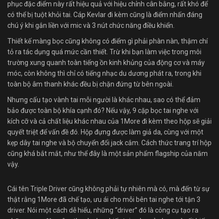
phục đặc điểm này rất hiệu quả với hiệu chỉnh cân bằng, rất khó để
có thể bị tuột khỏi tai. Cáp Kevlar đi kèm cũng là điểm nhấn đáng
chú ý khi gắn liền với mic và 3 nút chức năng điều khiển.
Thiết kế màng bọc cũng không có điểm gì phải phàn nàn, thậm chí
tỏ ra tác dụng quá mức cần thiết. Trừ khi bạn làm việc trong môi
trường xung quanh toàn tiếng ồn kinh khủng của động cơ và máy
móc, còn không thì chỉ có tiếng nhạc du dương phát ra, trong khi
toàn bộ âm thanh khác đều bị chặn đứng từ bên ngoài.
Nhưng cấu tạo vành tai mỗi người là khác nhau, sao có thể đảm
bảo được toàn bộ khía cạnh đó? Nếu vậy, 9 cặp bọc tai nghe với
kích cỡ và cả chất liệu khác nhau của 1More đi kèm theo hộp sẽ giải
quyết triệt để vấn đề đó. Hộp đựng được làm giả da, cùng với một
kẹp dây tai nghe và bộ chuyển đổi jack cắm. Cách thức trang trí hộp
cũng khá bắt mắt, như thể đây là một sản phẩm flagship của năm
vậy.
Cái tên Triple Driver cũng không phải tự nhiên mà có, mà đến từ sự
thật rằng 1More đã chế tạo, ưu ái cho mỗi bên tai nghe tới tận 3
driver. Nói một cách dễ hiểu, những “driver” đó là công cụ tạo ra