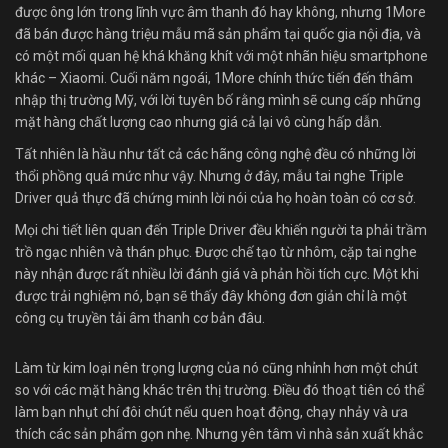
được ông lớn trong lĩnh vực âm thanh đó hay không, nhưng 1More
đã bán được hàng triệu mẫu mã sản phẩm tại quốc gia nội địa, và
có một mối quan hệ khá khăng khít với một nhãn hiệu smartphone
khác – Xiaomi. Cuối năm ngoái, 1More chính thức tiến đến thâm
nhập thị trường Mỹ, với lời tuyên bố rằng mình sẽ cung cấp những
mặt hàng chất lượng cao nhưng giá cả lại vô cùng hấp dẫn.
Tất nhiên là hầu như tất cả các hãng công nghệ đều có những lời
thổi phồng quá mức như vậy. Nhưng ở đây, mẫu tai nghe Triple
Driver quả thực đã chứng minh lời nói của họ hoàn toàn có cơ sở.
Mọi chi tiết liên quan đến Triple Driver đều khiến người ta phải trầm
trồ ngạc nhiên và thán phục. Được chế tạo từ nhôm, cặp tai nghe
này nhận được rất nhiều lời đánh giá và phản hồi tích cực. Một khi
được trải nghiệm nó, bạn sẽ thấy đây không đơn giản chỉ là một
công cụ truyền tải âm thanh cơ bản đâu.
Làm từ kim loại nên trọng lượng của nó cũng nhỉnh hơn một chút
so với các mặt hàng khác trên thị trường. Điều đó thoạt tiên có thể
làm bạn nhụt chí đôi chút nếu quen hoạt động, chạy nhảy và ưa
thích các sản phẩm gọn nhẹ. Nhưng yên tâm vì nhà sản xuất khắc