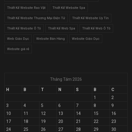
Thiết Kế Website Rao Vặt
Thiết Kế Website Spa
Thiết Kế Website Thương Mại Điện Tử
Thiết Kế Website Uy Tín
Thiết Kế Website Ô Tô
Thiết Kế Web Spa
Thiết Kế Web Ô Tô
Web Giáo Dục
Website Bán Hàng
Website Giáo Dục
Website giá rẻ
Tháng Tám 2026
H
B
T
N
S
B
C
1
2
3
4
5
6
7
8
9
10
11
12
13
14
15
16
17
18
19
20
21
22
23
24
25
26
27
28
29
30