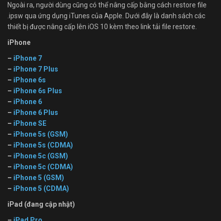
Ngoài ra, người dùng cũng có thể nâng cấp bằng cách restore file
.ipsw qua ứng dụng iTunes của Apple. Dưới đây là danh sách các
thiết bị được nâng cấp lên iOS 10 kèm theo link tải file restore.
iPhone
–
iPhone 7
–
iPhone 7 Plus
–
iPhone 6s
–
iPhone 6s Plus
–
iPhone 6
–
iPhone 6 Plus
–
iPhone SE
–
iPhone 5s (GSM)
–
iPhone 5s (CDMA)
–
iPhone 5c (GSM)
–
iPhone 5c (CDMA)
–
iPhone 5 (GSM)
–
iPhone 5 (CDMA)
iPad (đang cập nhật)
–
iPad Pro