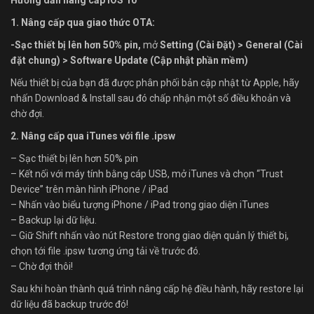
1. Nâng cấp qua giao thức OTA:
-Sạc thiết bị lên hơn 50% pin,
mở
Setting (Cài Đặt) > General (Cài
đặt chung) > Software Update (Cập nhật phần mềm)
Nếu thiết bị của bạn đã được phân phối bản cập nhật từ Apple, hãy
nhấn Download & Install sau đó chấp nhận một số điều khoản và
chờ đợi.
2. Nâng cấp qua iTunes với file .ipsw
– Sạc thiết bị lên hơn 50% pin
– Kết nối với máy tính bằng cáp USB, mở iTunes và chọn “Trust
Device” trên màn hình iPhone / iPad
– Nhấn vào biểu tượng iPhone / iPad trong giao diện iTunes
– Backup lại dữ liệu.
– Giữ Shift nhấn vào nút Restore trong giao diện quản lý thiết bị,
chọn tới file .ipsw tương ứng tải về trước đó.
– Chờ đợi thôi!
Sau khi hoàn thành quá trình nâng cấp hệ điều hành, hãy restore lại
dữ liệu đã backup trước đó!