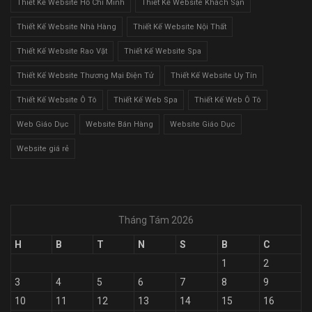
Thiết Kế Website Hồ Chí Minh
Thiết Kế Website Khách Sạn
Thiết Kế Website Nhà Hàng
Thiết Kế Website Nội Thất
Thiết Kế Website Rao Vặt
Thiết Kế Website Spa
Thiết Kế Website Thương Mại Điện Tử
Thiết Kế Website Uy Tín
Thiết Kế Website Ô Tô
Thiết Kế Web Spa
Thiết Kế Web Ô Tô
Web Giáo Dục
Website Bán Hàng
Website Giáo Dục
Website giá rẻ
Tháng Tám 2026
H
B
T
N
S
B
C
1
2
3
4
5
6
7
8
9
10
11
12
13
14
15
16