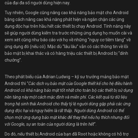
của đại đa số người dùng hiện nay.
Tuy nhiên, Google cũng nâng cao khả năng bảo mật cho Android
bằng cách nâng cao khả năng phát hiện và ngăn chặn các ứng
dụng độc hại trên hầu hết các thiết bị chạy Android. Tính năng này
sẽ giúp người dùng kiểm tra trước những ứng dụng họ muốn cài và
xem xét cũng như báo cáo với họ về những “nguy cơ tiềm tàng” về
ứng dụng đó (nếu có). Mặc dù “lâu lâu” vẫn có các thông tin về lỗi
bảo mật bị khai thác và có hàng triệu các thiết bị Android bị “dính
chưởng”.
Theo phát biểu của Adrian Ludwig – kỹ sư trưởng mảng bảo mật
Android thì “
Các dịch vụ bảo mật của Google thiết kế cho hệ điều hành
Android có khả năng bảo mật tốt nhất cho toàn bộ các thiết bị sử dụng
nền tảng này một cách mặc định và miễn phí. Các kết quả từ dữ liệu
trong hệ sinh thái Android cho thấy tỷ lệ người dùng gặp phải các ứng
dụng độc hại và nguy hiểm là rất thấp. Người dùng Android có thể
chọn một ứng dụng bảo mật khác để thay thế nếu họ thích nhưng đối
với Google, sự an toàn của người dùng là trên hết
“.
Do đó, nếu thiết bị Android của bạn đã Root hoặc không có hỗ trợ