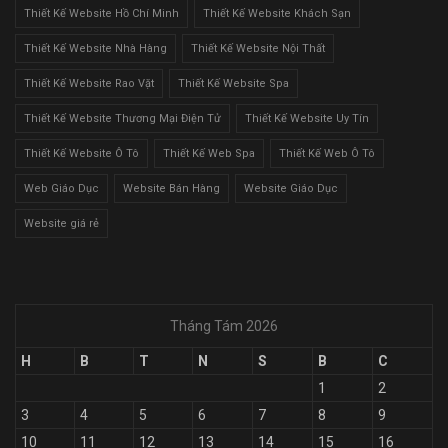
Thiết Kế Website Hồ Chí Minh
Thiết Kế Website Khách Sạn
Thiết Kế Website Nhà Hàng
Thiết Kế Website Nội Thất
Thiết Kế Website Rao Vặt
Thiết Kế Website Spa
Thiết Kế Website Thương Mại Điện Tử
Thiết Kế Website Uy Tín
Thiết Kế Website Ô Tô
Thiết Kế Web Spa
Thiết Kế Web Ô Tô
Web Giáo Dục
Website Bán Hàng
Website Giáo Dục
Website giá rẻ
Tháng Tám 2026
H
B
T
N
S
B
C
1
2
3
4
5
6
7
8
9
10
11
12
13
14
15
16