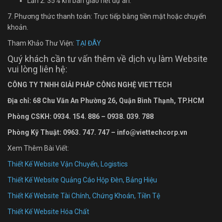
Lần 2. 35% khi bàn giao hết dự án.
7. Phương thức thanh toán: Trực tiếp bằng tiền mặt hoặc chuyển
khoản.
Tham Khảo Thư Viện:
TẠI ĐÂY
Quý khách cần tư vấn thêm về dịch vụ làm Website
vui lòng liên hệ:
CÔNG TY TNHH GIẢI PHÁP CÔNG NGHỆ VIETTECH
Địa chỉ: 68 Chu Văn An Ph
ường
26, Quận Bình Thạnh, TP.HCM
Phòng CSKH: 0934. 154. 886 – 0938. 039. 788
Phòng Kỹ Thuật: 0963. 747. 747 – info@viettechcorp.vn
Xem Thêm Bài Viết:
Thiết Kế Website Vận Chuyển, Logistics
Thiết Kế Website Quảng Cáo Hộp Đèn, Bảng Hiệu
Thiết Kế Website Tài Chính, Chứng Khoán, Tiền Tệ
Thiết Kế Website Hóa Chất