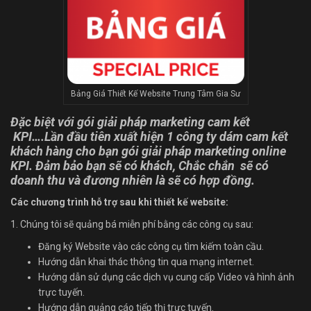
Bảng Giá Thiết Kế Website Trung Tâm Gia Sư
Đ
ặ
c bi
ệ
t v
ớ
i gói gi
ả
i pháp marketing cam k
ế
t
KPI….L
ầ
n đ
ầ
u tiên xu
ấ
t hi
ệ
n 1 công ty dám cam k
ế
t
khách hàng cho b
ạ
n gói gi
ả
i pháp marketing online
KPI. Đ
ả
m b
ả
o b
ạ
n s
ẽ
có khách, Ch
ắ
c ch
ắ
n s
ẽ
có
doanh thu và đ
ươ
ng nhi
ê
n l
à
s
ẽ
có h
ợ
p đ
ồ
ng.
Các chương trình hỗ trợ sau khi thiết kế website:
1. Chúng tôi sẽ quảng bá miễn phí bằng các công cụ sau:
Đăng ký Website vào các công cụ tìm kiếm toàn cầu.
Hướng dẫn khai thác thông tin qua mạng internet.
Hướng dẫn sử dụng các dịch vụ cung cấp Video và hình ảnh
trực tuyến.
Hướng dẫn quảng cáo tiếp thị trực tuyến.