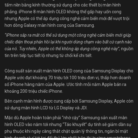
tấm nền bằng kính thường sử dụng cho các thiết bị màn hình
phẳng. iPhone 8 màn hình OLED không thể gấp hay uốn cong
nhưng Apple có thể áp dụng công nghệ cảm biến mới để vượt trội
hơn dòng Galaxy màn hình cong của Samsung.
“iPhone sắp ra mắt có thể sử dụng một công nghệ cảm biến mới giúp
chiếc điện thoại phản hồi lại khi người dùng chạm vào bất cứ cạnh nào
của nó. Tuy nhiên, Apple có thể không áp dụng công nghệ này”,
nguồn
tin trên tiếp tục tiết lộ nhưng từ chối kể chi tiết.
Công suất sản xuất màn hình OLED cong của Samsung Display cho
Apple ước đạt khoảng 70 triệu tới 100 triệu đơn vị, thấp hơn doanh
số iPhone hàng năm của Apple. Ước tính mỗi năm Apple bán ra
khoảng 200 triệu chiếc iPhone.
Bên cạnh màn hình được cung cấp bởi Samsung Display, Apple còn
sử dụng màn hình LCD từ LG Display và JDI.
Mặc dù Apple hoàn toàn phải “nhờ cậy” Samsung sản xuất màn
hình OLED vào năm tới nhưng “Táo khuyết” dự tính sẽ giảm dần sự
phụ thuộc khi ngày càng thắt chặt quản lý thông tin, ngăn bí mật
kinh doanh rò rỉ tới tai đối thủ lớn nhất trên thị trường smartphone.