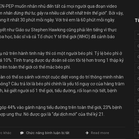
EN-PEP muốn nhắn nhủ đến tất cả mọi người qua đoạn video
nhân đứng thứ tư, gây ra nhiều cái chết nhất trên thế giới
”. Bởi vậy,
g ít nhất 30 phút mỗi ngày. Với trẻ em là 60 phút mỗi ngày.
T
huyết như Giáo sư Stephen Hawking cũng phải lên tiếng vì thực
hoa học, bác sĩ và cả Tổ chức Y tế thế giới (WHO) đã cảnh báo
 nữ trên hành tinh này thì có một người béo phì. Tỷ lệ béo phì ở
 10%. Tình trạng được dự đoán sẽ còn tồi tệ hơn trong 1 thập kỷ
rên toàn thế giới có thể mắc béo phì.
àn có thể so sánh với một cuộc diệt vong do trí thông minh nhân
ông? Câu trả lời là béo phì chính là yếu tố nguy cơ của hàng trăm
ẻ giết người số 1 thế giới, tiểu đường, rối loạn nội tiết, bệnh
góp 44% vào gánh nặng tiểu đường trên toàn thế giới, 23% bệnh
ợp ung thư. Nó được gọi là “
đại dịch mới
” của thế kỷ 21.
ở
ức khác
Chức năng bình luận bị tắt
Read more
Stephen