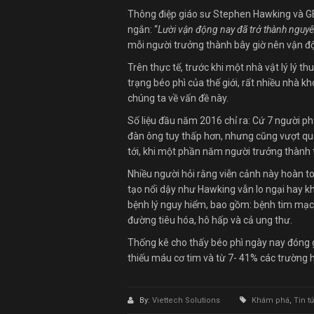
Thông điệp giáo sư Stephen Hawking và G
ngắn: “
Lười vận động nay đã trở thành nguyên 
mỗi người trưởng thành bây giờ nên vận độn
Trên thực tế, trước khi một nhà vật lý lý t
trạng béo phì của thế giới, rất nhiều nhà k
chúng ta về vấn đề này.
Số liệu đầu năm 2016 chỉ ra: Cứ 7 người phụ
đàn ông tuy thấp hơn, nhưng cũng vượt quá
tới, khi một phần năm người trưởng thành t
Nhiều người hỏi rằng viễn cảnh này hoàn to
tạo nổi dậy như Hawking vẫn lo ngại hay kh
bệnh lý nguy hiểm, bao gồm: bệnh tim mạch, k
đường tiêu hóa, hô hấp và cả ung thư.
Thống kê cho thấy béo phì ngày nay đóng 
thiếu máu cơ tim và từ 7- 41% các trường h
By:
Viettech Solutions
Khám phá
,
Tin t