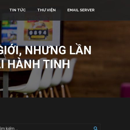
TIN TỨC
THƯ VIỆN
EMAIL SERVER
GIỚI, NHƯNG LẦN
I HÀNH TINH