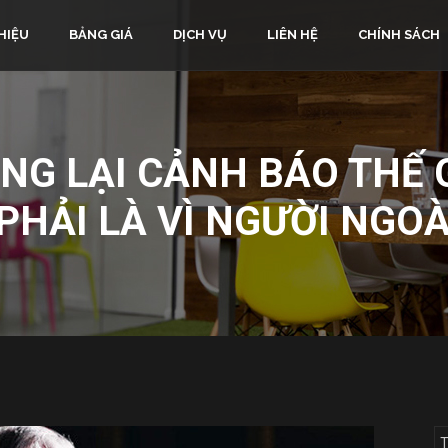
HIỆU
BẢNG GIÁ
DỊCH VỤ
LIÊN HỆ
CHÍNH SÁCH
G LẠI CẢNH BÁO THẾ 
PHẢI LÀ VÌ NGƯỜI NGOÀ