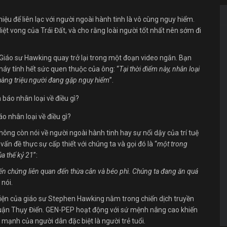
hiệu để liên lạc với người ngoài hành tinh là vô cùng nguy hiểm.
iệt vong của Trái Đất, và cho rằng loài người tốt nhất nên sớm đi
Giáo sư Hawking quay trở lại trong một đoạn video ngắn. Bạn
máy tính hết sức quen thuộc của ông: “
Tại thời điểm này, nhân loại
 hàng triệu người đang gặp nguy hiểm
”.
 nhân loại về điều gì?
ông còn nói về người ngoài hành tinh hay sự nổi dậy của trí tuệ
ấn đề thực sự cấp thiết với chúng ta và gọi đó là “
một trong
a thế kỷ 21
”:
iến chứng liên quan đến thừa cân và béo phì. Chúng ta đang ăn quá
nói.
hiện của giáo sư Stephen Hawking nằm trong chiến dịch truyền
huận Thụy Điển. GEN-PEP hoạt động với sứ mệnh nâng cao khiến
 mạnh của người dân đặc biệt là người trẻ tuổi.