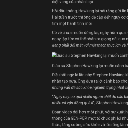
diệt vong của nhân loại.
Hồi đầu tháng, Hawking lại nói rằng gửi tín 
Hai tuần trước thì ông đề cập đến nguy cơ d
tìm một hành tinh mới.
Có vẻ chưa muốn dừng lại, ngày hôm qua, 
ngay lập tức có thể nhận ra giọng nói qua 
đang phải đối mặt với một thách thức lớn và
Giáo sư Stephen Hawking lại muốn cảnh báo
Điều bất ngờ là lần này Stephen Hawking kh
nhân tạo nữa. Ông đưa ra lời cảnh báo cho v
những vấn đề sức khỏe nghiêm trọng nhất củ
“
Ngày nay, có quá nhiều người chết do các b
nhiều và vận động quá ít
”, Stephen Hawking 
Đoạn video dài hơn một phút, với sự xuất 
thông của GEN-PEP, một tổ chức phi lợi n
thức, tăng cường sức khỏe và lối sống lành