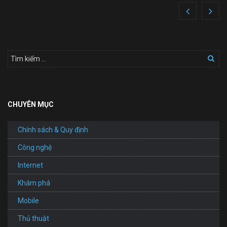
Ngân
hàng
số
Timo
xu
hướng
tất
yếu
trong
tương
lai
CHUYÊN MỤC
Chính sách & Quy định
Công nghệ
Internet
Khám phá
Mobile
Thủ thuật