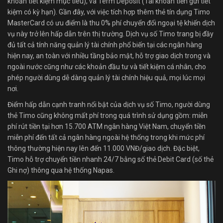
khoản tiết kiệm mục tiêu), và Term Deposit (Tài khoản tiền gửi tiết
kiệm có kỳ hạn). Gần đây, với việc tích hợp thêm thẻ tín dụng Timo
MasterCard có ưu điểm là thu 0% phí chuyển đổi ngoại tệ khiến dịch
vụ này trở lên hấp dẫn trên thị trường. Dịch vụ số Timo trang bị đầy
đủ tất cả tính năng quản lý tài chính phổ biến tại các ngân hàng
hiện nay, an toàn với nhiều tầng bảo mật, hỗ trợ giao dịch trong và
ngoài nước cũng như các khoản đầu tư và tiết kiệm cá nhân, cho
phép người dùng dễ dàng quản lý tài chính hiệu quả, mọi lúc mọi
nơi.
Điểm hấp dẫn cạnh tranh nổi bật của dịch vụ số Timo, người dùng
thẻ Timo cũng không mất phí trong quá trình sử dụng gồm: miễn
phí rút tiền tại hơn 15.700 ATM ngân hàng Việt Nam, chuyển tiền
miễn phí đến tất cả ngân hàng ngoài hệ thống trong khi mức phí
thông thường hiện nay lên đến 11.000 VNĐ/giao dịch. Đặc biệt,
Timo hỗ trợ chuyển tiền nhanh 24/7 bằng số thẻ Debit Card (số thẻ
Ghi nợ) thông qua hệ thống Napas.