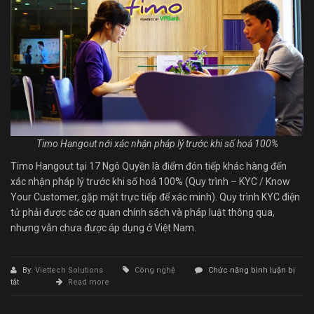
Timo Hangout nới xác nhận pháp lý trước khi số hoá 100%
Timo Hangout tại 17 Ngô Quyền là điểm đón tiếp khác hàng đến
xác nhận pháp lý trước khi số hoá 100% (Quy trình – KYC / Know
Your Customer, gặp mặt trực tiếp để xác minh). Quy trình KYC điện
tử phải được các cơ quan chính sách và pháp luật thông qua,
nhưng vẫn chưa được áp dụng ở Việt Nam.
By:
Viettech Solutions
Công nghệ
Chức năng bình luận bị
ở
tắt
Read more
Dịch
vụ