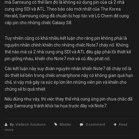
mà Samsung có thể làm đó là không sử dụng pin của cả 2 nhà
cung ứng SDI và ATL. Theo báo cáo mới nhất của The Korea
Herald, Samsung cũng đã chuẩn bị hợp tác với LG Chem để cung
cấp pin cho những chiếc Galaxy S8.
Tuy nhiên cũng có khá nhiều kết luận cho rằng pin không phải là
nguyên nhân chính khiến cho những chiếc Note7 cháy nổ. Không
thể nào mà cả 2 nhà cung ứng SDI và ATL đều gặp phải lỗi thiết kế
pin giống nhau, khiến cho Note7 mới và cũ đều phát nổ.
Các kết luận này suy đoán nguyên nhân khiến Note7 dễ cháy nổ là
do thiết kế bên trong chiếc smartphone này có không gian quá hạn
chế, vì vậy mà gây ra sức ép lớn lên những viên pin và khiến cho
chúng sẽ bị quá nhiệt.
Nếu đúng như vậy, thì việc thay thế nhà cung ứng pin chưa chắc đã
giúp Samsung tránh khỏi tai họa trước đây với Note7.
By:
Viettech Solutions
Mobile
0 comment
Read
more