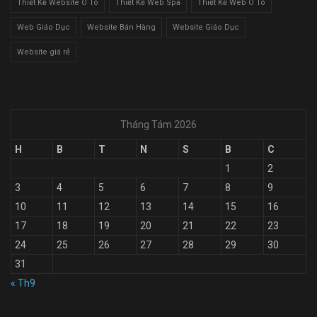
Thiết Kế Website Ô Tô
Thiết Kế Web Spa
Thiết Kế Web Ô Tô
Web Giáo Dục
Website Bán Hàng
Website Giáo Dục
Website giá rẻ
Tháng Tám 2026
H
B
T
N
S
B
C
1
2
3
4
5
6
7
8
9
10
11
12
13
14
15
16
17
18
19
20
21
22
23
24
25
26
27
28
29
30
31
« Th9