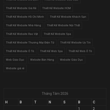
Thiết Kế Website Giá Rẻ
Thiết Kế Website HCM
Thiết Kế Website Hồ Chí Minh
Thiết Kế Website Khách Sạn
Thiết Kế Website Nhà Hàng
Thiết Kế Website Nội Thất
Thiết Kế Website Rao Vặt
Thiết Kế Website Spa
Thiết Kế Website Thương Mại Điện Tử
Thiết Kế Website Uy Tín
Thiết Kế Website Ô Tô
Thiết Kế Web Spa
Thiết Kế Web Ô Tô
Web Giáo Dục
Website Bán Hàng
Website Giáo Dục
Website giá rẻ
Tháng Tám 2026
H
B
T
N
S
B
C
1
2