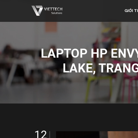
GIỚI T
LAPTOP HP ENVY
LAKE, TRAN
12