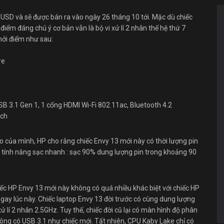
 USD và sẽ được bán ra vào ngày 26 tháng 10 tới. Mặc dù chiếc
ểm đáng chú ý cơ bản vẫn là bộ vi xử lí 2 nhân thế hệ thứ 7
hởi điểm như sau:
re
SB 3.1 Gen 1, 1 cổng HDMI Wi-Fi 802.11ac, Bluetooth 4.2
nch
o của mình, HP cho rằng chiếc Envy 13 mới này có thời lượng pin
có tính năng sạc nhanh : sạc 90% dung lượng pin trong khoảng 90
iếc HP Envy 13 mới này không có quá nhiều khác biệt với chiếc HP
ay lúc này. Chiếc laptop Envy 13 đời trước có cùng dung lượng
 lí 2 nhân 2.5GHz. Tuy thế, chiếc đời cũ lại có màn hình độ phân
hông có USB 3.1 như chiếc mới. Tất nhiên, CPU Kaby Lake chỉ có