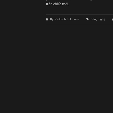
trên chiếc mới.
By:
Viettech Solutions
Công nghệ