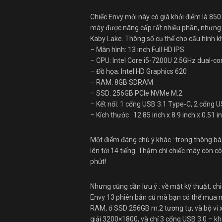
Chiếc Envy mới này có giá khởi điểm là 850
máy được nâng cấp rất nhiều phần, nhưng đi
Kaby Lake. Thông số cụ thể cho cấu hình k
– Màn hình: 13 inch Full HD IPS
– CPU: Intel Core i5-7200U 2.5GHz dual-co
– Đồ họa: Intel HD Graphics 620
– RAM: 8GB SDRAM
– SSD: 256GB PCIe NVMe M.2
– Kết nối: 1 cổng USB 3.1 Type-C, 2 cổng U
– Kích thước : 12.85 inch x 8.9 inch x 0.51 i
Một điểm đáng chú ý khác : trong thông bá
lên tới 14 tiếng. Thậm chí chiếc máy còn 
phút!
Nhưng cũng cần lưu ý : về mặt kỹ thuật, ch
Envy 13 phiên bản cũ mà bạn có thể mua ng
RAM, ổ SSD 256GB m.2 tương tự, và bộ vi xử
giải 3200×1800, và chỉ 3 cổng USB 3.0 – k