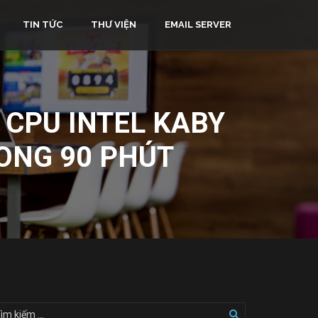
TIN TỨC
THƯ VIỆN
EMAIL SERVER
 CPU INTEL KABY
ONG 90 PHÚT