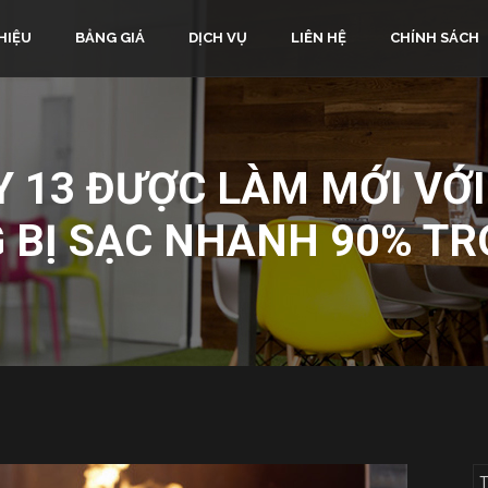
HIỆU
BẢNG GIÁ
DỊCH VỤ
LIÊN HỆ
CHÍNH SÁCH
 13 ĐƯỢC LÀM MỚI VỚI
G BỊ SẠC NHANH 90% TR