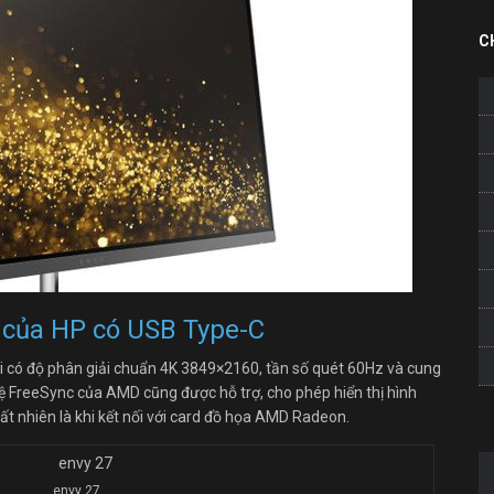
C
 của HP có USB Type-C
i có độ phân giải chuẩn 4K 3849×2160, tần số quét 60Hz và cung
hệ FreeSync của AMD cũng được hỗ trợ, cho phép hiển thị hình
t nhiên là khi kết nối với card đồ họa AMD Radeon.
envy 27