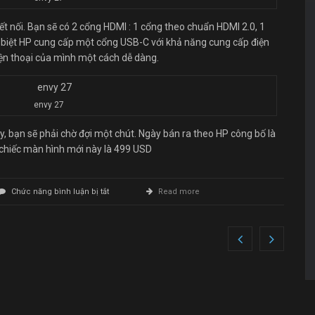
ết nối. Bạn sẽ có 2 cổng HDMI : 1 cổng theo chuẩn HDMI 2.0, 1
c biệt HP cung cấp một cổng USB-C với khả năng cung cấp điện
iện thoại của mình một cách dễ dàng.
envy 27
, bạn sẽ phải chờ đợi một chút. Ngày bán ra theo HP công bố là
o chiếc màn hình mới này là 499 USD
ở
Chức năng bình luận bị tắt
Read more
Envy
27
–
màn
hình
mới
của
HP
có
USB