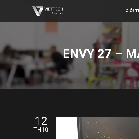
GIỚI T
ENVY 27 – M
12
TH10