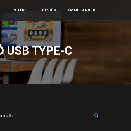
TIN TỨC
THƯ VIỆN
EMAIL SERVER
Ó USB TYPE-C