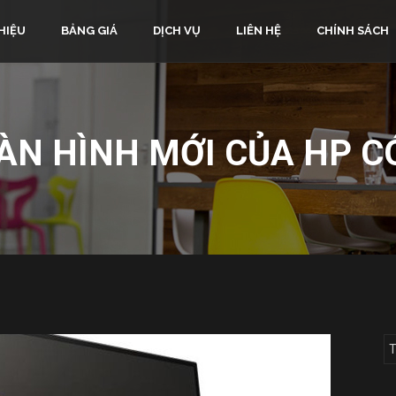
HIỆU
BẢNG GIÁ
DỊCH VỤ
LIÊN HỆ
CHÍNH SÁCH
ÀN HÌNH MỚI CỦA HP C