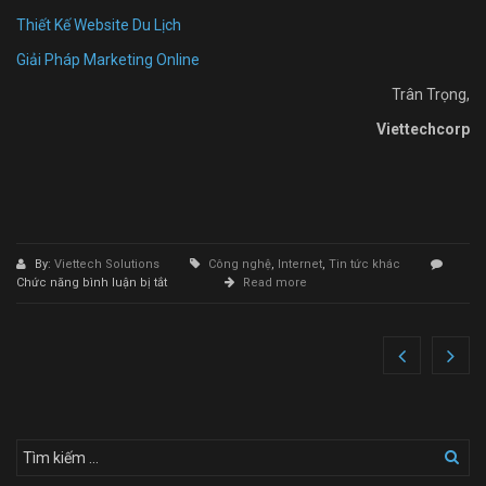
Thiết Kế Website Du Lịch
Giải Pháp Marketing Online
Trân Trọng,
Viettechcorp
By:
Viettech Solutions
Công nghệ
,
Internet
,
Tin tức khác
ở
Chức năng bình luận bị tắt
Read more
Làm
Website
Thương
Mại
Điện
Tử