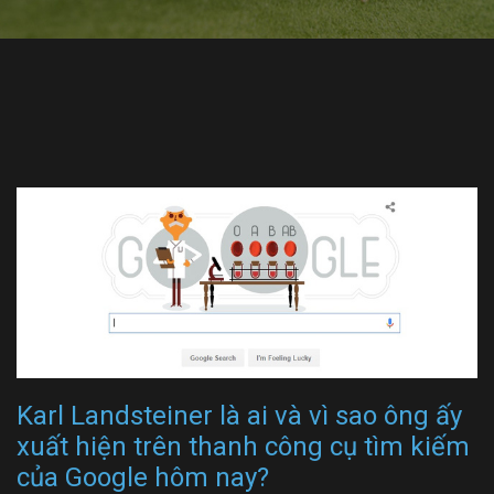
Karl Landsteiner là ai và vì sao ông ấy
xuất hiện trên thanh công cụ tìm kiếm
của Google hôm nay?