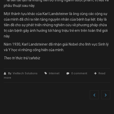
– là tiền đề tạo ra những tiến bộ trong ngành dược phẩm, trị liệu và
phẫu thuật sau này.
Một thành tựu khác của Karl Landsteiner là ông cùng các cộng sự
của mình đã chỉ ra nền tảng nguyên nhân của bệnh bại liệt. Đây là
tiền đề cho sự phát triển những nghiên cứu về phương pháp chữa
trị căn bệnh gây ảnh hưởng tới hàng triệu trẻ em trên toàn thế giới
này.
Năm 1930, Karl Landsteiner đã nhận giải Nobel cho lĩnh vực Sinh lý
và Y học vì những cống hiến của mình.
Theo trí thức trẻ/cafebiz
By:
Viettech Solutions
Internet
0 comment
Read
more