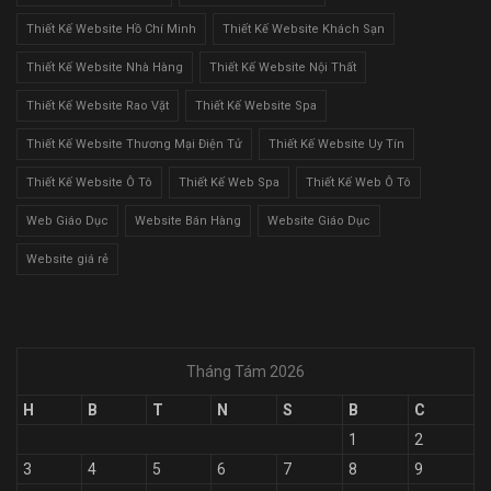
Thiết Kế Website Hồ Chí Minh
Thiết Kế Website Khách Sạn
Thiết Kế Website Nhà Hàng
Thiết Kế Website Nội Thất
Thiết Kế Website Rao Vặt
Thiết Kế Website Spa
Thiết Kế Website Thương Mại Điện Tử
Thiết Kế Website Uy Tín
Thiết Kế Website Ô Tô
Thiết Kế Web Spa
Thiết Kế Web Ô Tô
Web Giáo Dục
Website Bán Hàng
Website Giáo Dục
Website giá rẻ
Tháng Tám 2026
H
B
T
N
S
B
C
1
2
3
4
5
6
7
8
9