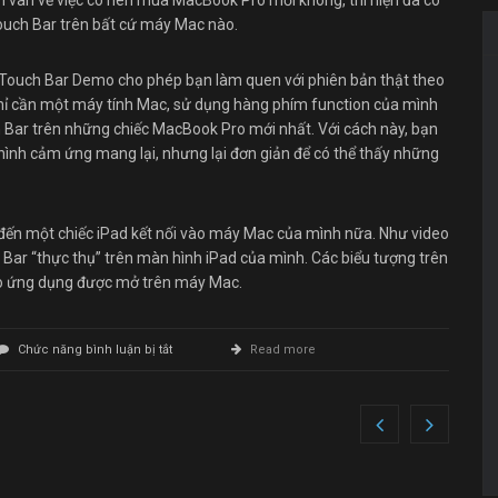
n vân về việc có nên mua MacBook Pro mới không, thì hiện đã có
ouch Bar trên bất cứ máy Mac nào.
n Touch Bar Demo cho phép bạn làm quen với phiên bản thật theo
chỉ cần một máy tính Mac, sử dụng hàng phím function của mình
h Bar trên những chiếc MacBook Pro mới nhất. Với cách này, bạn
ình cảm ứng mang lại, nhưng lại đơn giản để có thể thấy những
 đến một chiếc iPad kết nối vào máy Mac của mình nữa. Như video
 Bar “thực thụ” trên màn hình iPad của mình. Các biểu tượng trên
heo ứng dụng được mở trên máy Mac.
ở
Chức năng bình luận bị tắt
Read more
Hướng
dẫn
trải
nghiệm
Touch
Bar
trên