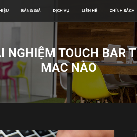
HIỆU
BẢNG GIÁ
DỊCH VỤ
LIÊN HỆ
CHÍNH SÁCH
ẢI NGHIỆM TOUCH BAR 
MAC NÀO