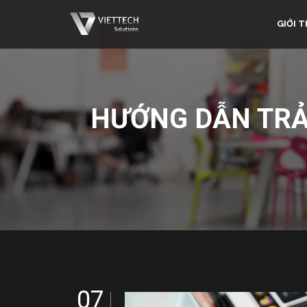
GIỚI T
HƯỚNG DẪN TR
07