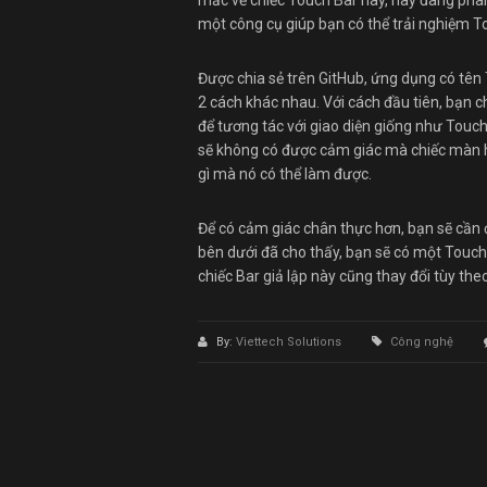
mắc về chiếc Touch Bar này, hay đang phâ
một công cụ giúp bạn có thể trải nghiệm T
Được chia sẻ trên GitHub, ứng dụng có tê
2 cách khác nhau. Với cách đầu tiên, bạn 
để tương tác với giao diện giống như Touc
sẽ không có được cảm giác mà chiếc màn h
gì mà nó có thể làm được.
Để có cảm giác chân thực hơn, bạn sẽ cần
bên dưới đã cho thấy, bạn sẽ có một Touch
chiếc Bar giả lập này cũng thay đổi tùy t
By:
Viettech Solutions
Công nghệ