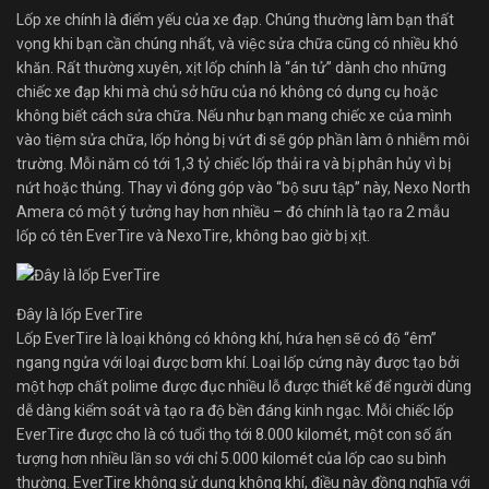
Lốp xe chính là điểm yếu của xe đạp. Chúng thường làm bạn thất
vọng khi bạn cần chúng nhất, và việc sửa chữa cũng có nhiều khó
khăn. Rất thường xuyên, xịt lốp chính là “án tử” dành cho những
chiếc xe đạp khi mà chủ sở hữu của nó không có dụng cụ hoặc
không biết cách sửa chữa. Nếu như bạn mang chiếc xe của mình
vào tiệm sửa chữa, lốp hỏng bị vứt đi sẽ góp phần làm ô nhiễm môi
trường. Mỗi năm có tới 1,3 tỷ chiếc lốp thải ra và bị phân hủy vì bị
nứt hoặc thủng. Thay vì đóng góp vào “bộ sưu tập” này, Nexo North
Amera có một ý tưởng hay hơn nhiều – đó chính là tạo ra 2 mẫu
lốp có tên EverTire và NexoTire, không bao giờ bị xịt.
Đây là lốp EverTire
Lốp EverTire là loại không có không khí, hứa hẹn sẽ có độ “êm”
ngang ngửa với loại được bơm khí. Loại lốp cứng này được tạo bởi
một hợp chất polime được đục nhiều lỗ được thiết kế để người dùng
dễ dàng kiểm soát và tạo ra độ bền đáng kinh ngạc. Mỗi chiếc lốp
EverTire được cho là có tuổi thọ tới 8.000 kilomét, một con số ấn
tượng hơn nhiều lần so với chỉ 5.000 kilomét của lốp cao su bình
thường. EverTire không sử dụng không khí, điều này đồng nghĩa với