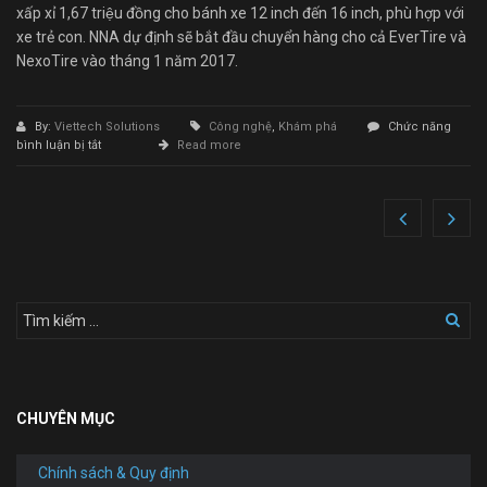
xấp xỉ 1,67 triệu đồng cho bánh xe 12 inch đến 16 inch, phù hợp với
xe trẻ con. NNA dự định sẽ bắt đầu chuyển hàng cho cả EverTire và
NexoTire vào tháng 1 năm 2017.
By:
Viettech Solutions
Công nghệ
,
Khám phá
Chức năng
ở
bình luận bị tắt
Read more
Đinh
tặc
của
Việt
Nam
mà
nhìn
lốp
xe
kiểu
này
thì
chắc
chắn
CHUYÊN MỤC
sẽ
phải
“khóc
Chính sách & Quy định
thét”!