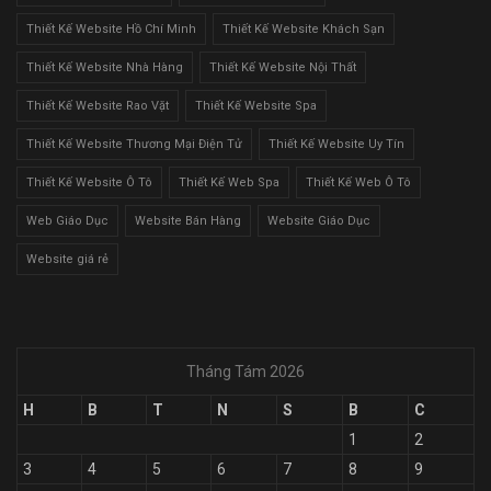
Thiết Kế Website Hồ Chí Minh
Thiết Kế Website Khách Sạn
Thiết Kế Website Nhà Hàng
Thiết Kế Website Nội Thất
Thiết Kế Website Rao Vặt
Thiết Kế Website Spa
Thiết Kế Website Thương Mại Điện Tử
Thiết Kế Website Uy Tín
Thiết Kế Website Ô Tô
Thiết Kế Web Spa
Thiết Kế Web Ô Tô
Web Giáo Dục
Website Bán Hàng
Website Giáo Dục
Website giá rẻ
Tháng Tám 2026
H
B
T
N
S
B
C
1
2
3
4
5
6
7
8
9