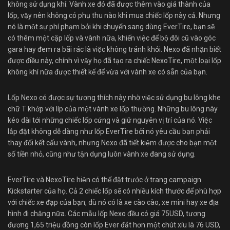
không sử dụng khí. Vành xe đó đã được thêm vào giá thành của
lốp, vậy nên không có phụ thu nào khi mua chiếc lốp này cả. Nhưng
nó là một sự phí phạm bởi khi chuyển sang dùng EverTire, bạn sẽ
có thêm một cặp lốp và vành nữa, khiến việc để bộ đôi cũ vào góc
gara hay đem ra bãi rác là việc không tránh khỏi. Nexo đã nhận biết
được điều này, chính vì vậy họ đã tạo ra chiếc NexoTire, một loại lốp
không khí nữa được thiết kế để vừa với vành xe có sẵn của bạn.
Lốp Nexo có được sự tương thích này nhờ việc sử dụng bu lông khe
chữ T khớp với líp của một vành xe lốp thường. Những bu lông này
kéo dài tới những chiếc lốp cứng và giữ nguyên vị trí của nó. Việc
lắp đặt không dễ dàng như lốp EverTire bởi nó yêu cầu bạn phải
thay đổi kết cấu vành, nhưng Nexo đã tiết kiệm được cho bạn một
số tiền nhỏ, cũng như tận dụng luôn vành xe đang sử dụng.
EverTire và NexoTire hiện có thể đặt trước ở trang campaign
Kickstarter của họ. Cả 2 chiếc lốp sẽ có nhiều kích thước để phù hợp
với chiếc xe đạp của bạn, dù nó có là xe cào cào, xe mini hay xe địa
hình đi chăng nữa. Các mẫu lốp Nexo đều có giá 75USD, tương
đương 1,65 triệu đồng còn lốp Ever đắt hơn một chút xíu là 76 USD,