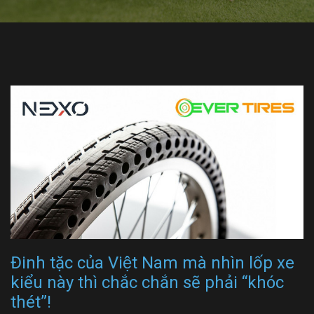
Đinh tặc của Việt Nam mà nhìn lốp xe
kiểu này thì chắc chắn sẽ phải “khóc
thét”!