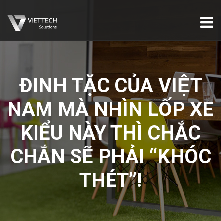
ĐINH TẶC CỦA VIỆT
NAM MÀ NHÌN LỐP XE
KIỂU NÀY THÌ CHẮC
CHẮN SẼ PHẢI “KHÓC
THÉT”!