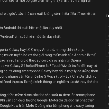
muốn tạo ra một bộ giao diện riêng thay vì đi theo trải nghiệm
.
ndroid gốc”, các nhà sản xuất không còn nhiều điều để nói về trải
T
 “Android” chỉ xuất hiện một lần duy nhất.
peria, Galaxy hay LG G chạy Android, nhưng chính Sony,
g muốn tuyên bố với thế giới rằng thế mạnh của Android là thế
ao nhiêu fandroid thực sự coi dịch vụ nhắn tin Xperia
so với Galaxy S7 hoặc iPhone 6s? TouchWiz từ trước đến nay có
g người dùng smartphone Galaxy hay chỉ là một lý do để họ than
ùng nhưng vẫn tốn chỗ như S Voice (trợ lý ảo), ChatOn (dịch vụ
inkfeed thực sự là một kênh thông tin nghiêm túc để thay thế cho
h năng phần mềm được các nhà sản xuất tự đem lên smartphone
. Khi vẫn còn dưới trướng Google, Motorola đã
độc lập
phát triển
ảo Google Now trên Moto X cũng như tiên phong cho các ý tưởng