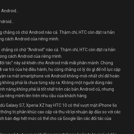
ndroid…
chẳng có chữ “Android” nào cả. Thậm chí, HTC còn đặt ra hẳn
hong cách Android của riêng mình.
i đối tác” này sẽ khiến cho Android mãi mãi phân mảnh. Chừng
i vai trò của hệ điều hành, họ cũng chẳng có lý do gì để nỗ lực cập
yện ra mắt smartphone với Android không-mới-nhất chỉ để hoàn
ũng không phải là chưa từng xảy ra. Không một người dùng nào
tính năng
không phải là tốt nhất
trên các bản Android cũ, nhưng
của riêng mình lên trên nhu cầu của khách hàng.
 dù Galaxy S7, Xperia XZ hay HTC 10 có thể vượt mặt iPhone 6s
hống trị phân khúc cao cấp và thu về lợi nhuận áp đảo so với các
ịch bản đẹp hết mức có thể cho cả Google lẫn các đối tác của