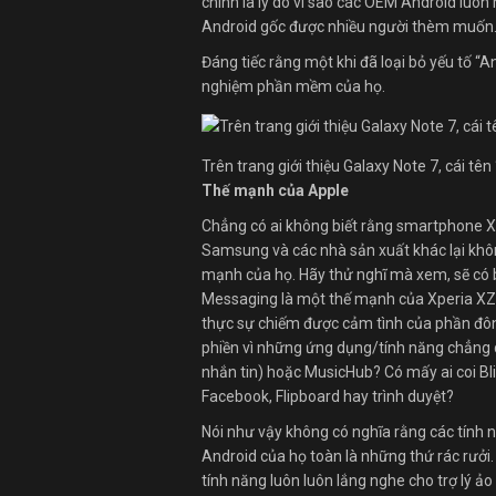
chính là lý do vì sao các OEM Android luôn 
Android gốc được nhiều người thèm muốn
Đáng tiếc rằng một khi đã loại bỏ yếu tố “A
nghiệm phần mềm của họ.
Trên trang giới thiệu Galaxy Note 7, cái tên
Thế mạnh của Apple
Chẳng có ai không biết rằng smartphone X
Samsung và các nhà sản xuất khác lại khôn
mạnh của họ. Hãy thử nghĩ mà xem, sẽ có b
Messaging là một thế mạnh của Xperia XZ 
thực sự chiếm được cảm tình của phần đôn
phiền vì những ứng dụng/tính năng chẳng d
nhắn tin) hoặc MusicHub? Có mấy ai coi Bl
Facebook, Flipboard hay trình duyệt?
Nói như vậy không có nghĩa rằng các tín
Android của họ toàn là những thứ rác rưởi
tính năng luôn luôn lắng nghe cho trợ lý 