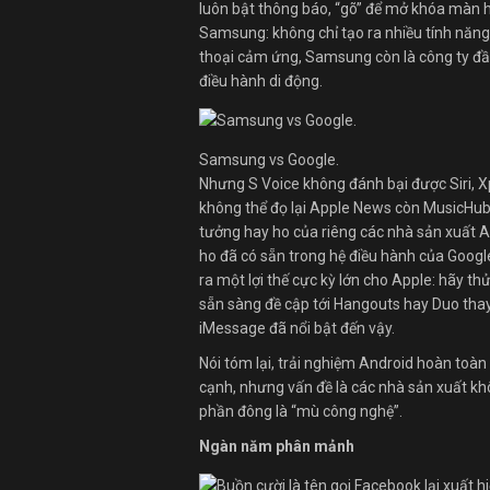
luôn bật thông báo, “gõ” để mở khóa màn h
Samsung: không chỉ tạo ra nhiều tính năng 
thoại cảm ứng, Samsung còn là công ty đầ
điều hành di động.
Samsung vs Google.
Nhưng S Voice không đánh bại được Siri, 
không thể đọ lại Apple News còn MusicHub đ
tưởng hay ho của riêng các nhà sản xuất An
ho đã có sẵn trong hệ điều hành của Googl
ra một lợi thế cực kỳ lớn cho Apple: hãy 
sẵn sàng đề cập tới Hangouts hay Duo tha
iMessage đã nổi bật đến vậy.
Nói tóm lại, trải nghiệm Android hoàn toà
cạnh, nhưng vấn đề là các nhà sản xuất khô
phần đông là “mù công nghệ”.
Ngàn năm phân mảnh