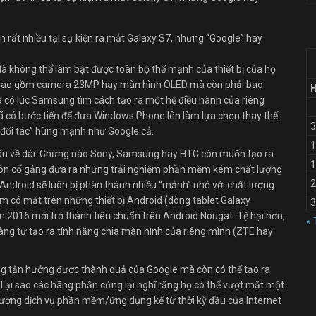
ện rất nhiều tại sự kiện ra mắt Galaxy S7, nhưng “Google” hay
ã không thể làm bật được toàn bộ thế mạnh của thiết bị của họ
hỉ bao gồm camera 23MP hay màn hình OLED mà còn phải bao
 có lúc Samsung tìm cách tạo ra một hệ điều hành của riêng
ã có bước tiến để đưa Windows Phone lên làm lựa chọn thay thế.
3
đối tác” hùng mạnh như Google cả.
1
 lâu về dài. Chừng nào Sony, Samsung hay HTC còn muốn tạo ra
1
 còn cố gắng đưa ra những trải nghiệm phần mềm kém chất lượng
2
Android sẽ luôn bị phân thành nhiều “mảnh” nhỏ với chất lượng
ệm có mặt trên những thiết bị Android (dòng tablet Galaxy
3
016 mới trở thành tiêu chuẩn trên Android Nougat. Tệ hại hơn,
« 
àng tự tạo ra tính năng chia màn hình của riêng mình (ZTE hay
g tận hưởng được thành quả của Google mà còn có thể tạo ra
Tại sao các hãng phần cứng lại nghĩ rằng họ có thể vượt mặt một
t lượng dịch vụ phần mềm/ứng dụng kể từ thời kỳ đầu của Internet