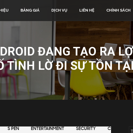
HIỆU
BẢNG GIÁ
DỊCH VỤ
LIÊN HỆ
CHÍNH SÁCH
DROID ĐANG TẠO RA LỢ
 TÌNH LỜ ĐI SỰ TỒN TẠ