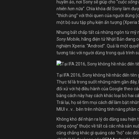
huyền ảo, nơi Sony sẽ giúp cho “
cuộc sống h
nhiên hơn nữa
“. Chìa khóa để Sony làm đượ
“thích ứng” với thói quen của người dùng (
một bộ sưu tập phụ kiện ấn tượng (Xperia
Nhưng bất chấp tất cả những ngôn từ mỹ mi
Sony Mobile
, hãng điện tử Nhật Bản đang cố
nghiệm Xperia: “Android”. Quả là một quyết
tương tác với người dùng trong quá trình 
Tại IFA 2016, Sony không hề nhắc đến tên 
Thực tế là trong suốt những năm gần đây, 
đối xử với hệ điều hành của Google theo 
bằng cách này hay cách khác loại bỏ hai cái
Trái lại, họ sẽ tìm mọi cách để làm bật nh
MIUI v…v… bên trên những tính năng phần c
Không khó để nhận ra lý do đằng sau hiện 
công cộng” thuộc về tất cả các nhà sản xu
cũng chẳng khác gì quảng cáo “hộ” các đối