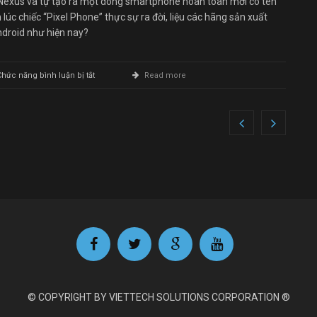
Nexus và tự tạo ra một dòng smartphone hoàn toàn mới có tên
 lúc chiếc “Pixel Phone” thực sự ra đời, liệu các hãng sản xuất
ndroid như hiện nay?
ở
Chức năng bình luận bị tắt
Read more
Các
công
ty
Android
đang
tạo
ra
lợi
thế
cho
Apple
bằng
cách
cố
tình
lờ
đi
sự
© COPYRIGHT BY VIETTECH SOLUTIONS CORPORATION ®
tồn
tại