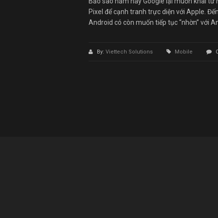
Bảo sao năm nay Google lại muốn khai tử 
Pixel để cạnh tranh trực diện với Apple. Đến
Android có còn muốn tiếp tục “nhờn” với A
By:
Viettech Solutions
Mobile