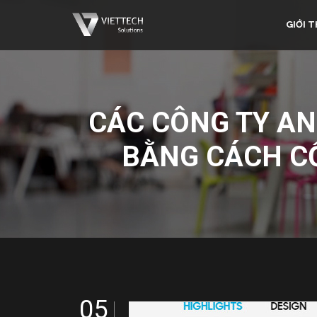
GIỚI T
CÁC CÔNG TY AN
BẰNG CÁCH CỐ
05