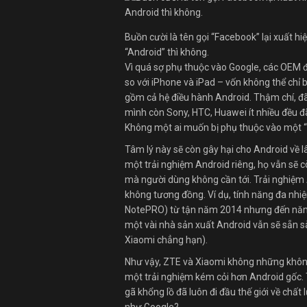
Buồn cười là tên gọi “Facebook” lại xuất hi
“Android” thì không.
Vì quá sợ phụ thuộc vào Google, các OEM đ
so với iPhone và iPad – vốn không thể c
gồm cả hệ điều hành Android. Thậm chí, đã
mình còn Sony, HTC, Huawei ít nhiều đều đ
Không một ai muốn bị phụ thuộc vào một “
Tâm lý này sẽ còn gây hại cho Android về
một trải nghiệm Android riêng, họ vẫn sẽ
mà người dùng không cần tới. Trải nghiệm 
không tương đồng. Ví dụ, tính năng đa nhi
NotePRO) từ tận năm 2014 nhưng đến năm 2
một vài nhà sản xuất Android vẫn sẽ sẵn s
Xiaomi chẳng hạn).
Như vậy, ZTE và Xiaomi không những khôn
một trải nghiệm kém cỏi hơn Android gốc. 
gã khổng lồ đã luôn đi đầu thế giới về chấ