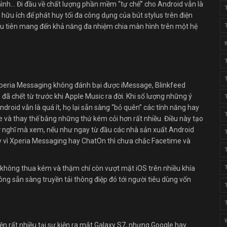
ình… Đi đầu về chất lượng phần mềm “tự chế” cho Android vẫn là
hữu ích để phát huy tối đa công dụng của bút stylus trên điện
u tiên mang đến khả năng đa nhiệm chia màn hình trên một hệ
Xperia Messaging không đánh bại được iMessage, Blinkfeed
ã chết từ trước khi Apple Music ra đời. Khi số lượng những ý
droid vẫn là quá ít, họ lại sẵn sàng “bỏ quên” các tính năng hay
e và thay thế bằng những thứ kém cỏi hơn rất nhiều. Điều này tạo
thử nghĩ mà xem, nếu như ngay từ đầu các nhà sản xuất Android
y vì Xperia Messaging hay ChatOn thì chưa chắc Facetime và
n không thua kém và thậm chí còn vượt mặt iOS trên nhiều khía
ng sẵn sàng truyền tải thông điệp đó tới người tiêu dùng vốn