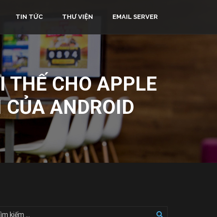
TIN TỨC
THƯ VIỆN
EMAIL SERVER
I THẾ CHO APPLE
I CỦA ANDROID