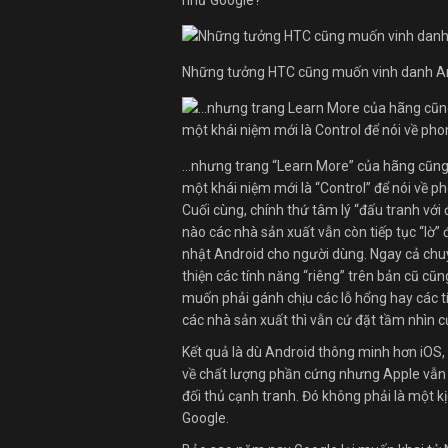
như Google?
Những tưởng HTC cũng muốn vinh danh A
…nhưng trang “Learn More” của hãng cũng 
một khái niệm mới là “Control” để nói về p
Cuối cùng, chính thứ tâm lý “đấu tranh vớ
nào các nhà sản xuất vẫn còn tiếp tục “lờ” đ
nhật Android cho người dùng. Ngay cả chu
thiện các tính năng “riêng” trên bản cũ c
muốn phải gánh chịu các lỗ hổng hay các 
các nhà sản xuất thì vẫn cứ đặt tầm nhìn 
Kết quả là dù Android thông minh hơn iOS,
về chất lượng phần cứng nhưng Apple vẫn t
đối thủ cạnh tranh. Đó không phải là một k
Google.