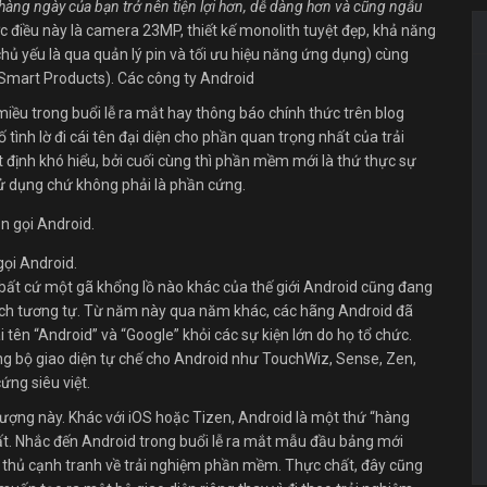
àng ngày của bạn trở nên tiện lợi hơn, dễ dàng hơn và cũng ngẫu
c điều này là camera 23MP, thiết kế monolith tuyệt đẹp, khả năng
chủ yếu là qua quản lý pin và tối ưu hiệu năng ứng dụng) cùng
 Smart Products). Các công ty Android
ều trong buổi lễ ra mắt hay thông báo chính thức trên blog
 tình lờ đi cái tên đại diện cho phần quan trọng nhất của trải
 định khó hiểu, bởi cuối cùng thì phần mềm mới là thứ thực sự
sử dụng chứ không phải là phần cứng.
gọi Android.
bất cứ một gã khổng lồ nào khác của thế giới Android cũng đang
cách tương tự. Từ năm này qua năm khác, các hãng Android đã
 tên “Android” và “Google” khỏi các sự kiện lớn do họ tổ chức.
ững bộ giao diện tự chế cho Android như TouchWiz, Sense, Zen,
ứng siêu việt.
tượng này. Khác với iOS hoặc Tizen, Android là một thứ “hàng
ất. Nhắc đến Android trong buổi lễ ra mắt mẫu đầu bảng mới
 thủ cạnh tranh về trải nghiệm phần mềm. Thực chất, đây cũng