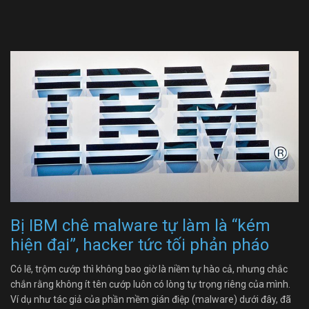
Bị IBM chê malware tự làm là “kém
hiện đại”, hacker tức tối phản pháo
Có lẽ, trộm cướp thì không bao giờ là niềm tự hào cả, nhưng chắc
chắn rằng không ít tên cướp luôn có lòng tự trọng riêng của mình.
Ví dụ như tác giả của phần mềm gián điệp (malware) dưới đây, đã