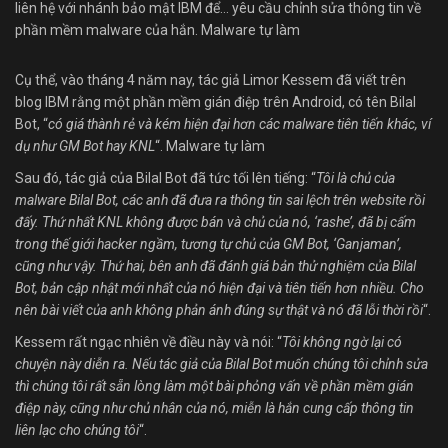
liên hệ với nhánh bảo mật IBM để… yêu cầu chỉnh sửa thông tin về
phần mềm malware của hắn. Malware tự làm
Cụ thể, vào tháng 4 năm nay, tác giả Limor Kessem đã viết trên
blog IBM rằng một phần mềm gián điệp trên Android, có tên Bilal
Bot, “
có giá thành rẻ và kém hiện đại hơn các malware tiên tiến khác, ví
dụ như GM Bot hay KNL
“. Malware tự làm
Sau đó, tác giả của Bilal Bot đã tức tối lên tiếng: “
Tôi là chủ của
malware Bilal Bot, các anh đã đưa ra thông tin sai lệch trên website rồi
đấy. Thứ nhất KNL không được bán và chủ của nó, ‘rashe’, đã bị cấm
trong thế giới hacker ngầm, tương tự chủ của GM Bot, ‘Ganjaman’,
cũng như vậy. Thứ hai, bên anh đã đánh giá bản thử nghiệm của Bilal
Bot, bản cập nhật mới nhất của nó hiện đại và tiên tiến hơn nhiều. Cho
nên bài viết của anh không phản ánh đúng sự thật và nó đã lỗi thời rồi
“.
Kessem rất ngạc nhiên về điều này và nói: “
Tôi không ngờ lại có
chuyện này diễn ra. Nếu tác giả của Bilal Bot muốn chúng tôi chỉnh sửa
thì chúng tôi rất sẵn lòng làm một bài phỏng vấn về phần mềm gián
điệp này, cũng như chủ nhân của nó, miễn là hắn cung cấp thông tin
liên lạc cho chúng tôi
“.