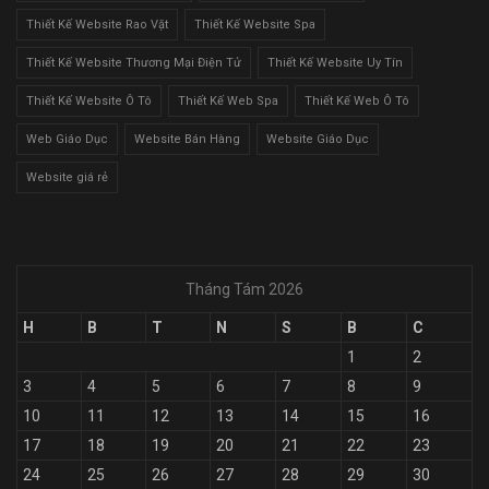
Thiết Kế Website Rao Vặt
Thiết Kế Website Spa
Thiết Kế Website Thương Mại Điện Tử
Thiết Kế Website Uy Tín
Thiết Kế Website Ô Tô
Thiết Kế Web Spa
Thiết Kế Web Ô Tô
Web Giáo Dục
Website Bán Hàng
Website Giáo Dục
Website giá rẻ
Tháng Tám 2026
H
B
T
N
S
B
C
1
2
3
4
5
6
7
8
9
10
11
12
13
14
15
16
17
18
19
20
21
22
23
24
25
26
27
28
29
30