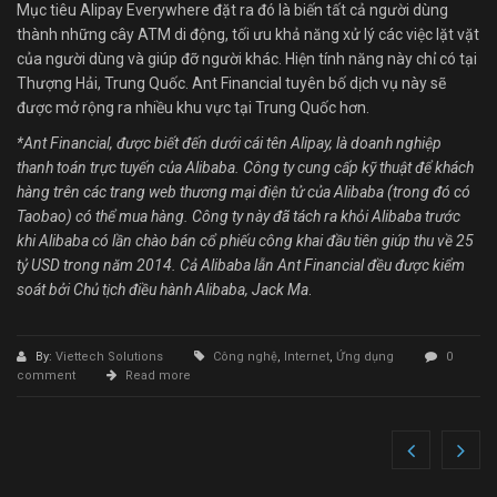
Mục tiêu Alipay Everywhere đặt ra đó là biến tất cả người dùng
thành những cây ATM di động, tối ưu khả năng xử lý các việc lặt vặt
của người dùng và giúp đỡ người khác. Hiện tính năng này chỉ có tại
Thượng Hải, Trung Quốc. Ant Financial tuyên bố dịch vụ này sẽ
được mở rộng ra nhiều khu vực tại Trung Quốc hơn.
*Ant Financial, được biết đến dưới cái tên Alipay, là doanh nghiệp
thanh toán trực tuyến của Alibaba. Công ty cung cấp kỹ thuật để khách
hàng trên các trang web thương mại điện tử của Alibaba (trong đó có
Taobao) có thể mua hàng. Công ty này đã tách ra khỏi Alibaba trước
khi Alibaba có lần chào bán cổ phiếu công khai đầu tiên giúp thu về 25
tỷ USD trong năm 2014. Cả Alibaba lẫn Ant Financial đều được kiểm
soát bởi Chủ tịch điều hành Alibaba, Jack Ma
.
By:
Viettech Solutions
Công nghệ
,
Internet
,
Ứng dụng
0
comment
Read more