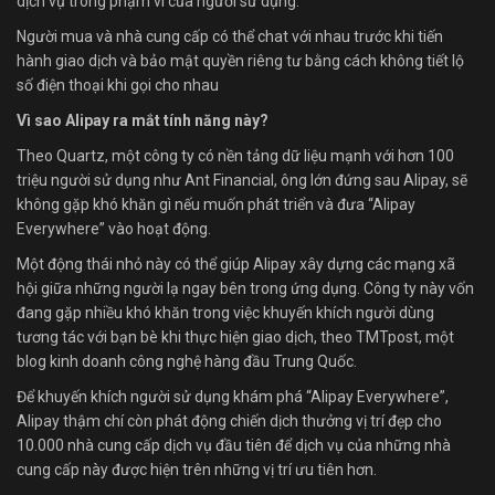
dịch vụ trong phạm vi của người sử dụng.
Người mua và nhà cung cấp có thể chat với nhau trước khi tiến
hành giao dịch và bảo mật quyền riêng tư bằng cách không tiết lộ
số điện thoại khi gọi cho nhau
Vì sao Alipay ra mắt tính năng này?
Theo Quartz, một công ty có nền tảng dữ liệu mạnh với hơn 100
triệu người sử dụng như Ant Financial, ông lớn đứng sau Alipay, sẽ
không gặp khó khăn gì nếu muốn phát triển và đưa “Alipay
Everywhere” vào hoạt động.
Một động thái nhỏ này có thể giúp Alipay xây dựng các mạng xã
hội giữa những người lạ ngay bên trong ứng dụng. Công ty này vốn
đang gặp nhiều khó khăn trong việc khuyến khích người dùng
tương tác với bạn bè khi thực hiện giao dịch, theo TMTpost, một
blog kinh doanh công nghệ hàng đầu Trung Quốc.
Để khuyến khích người sử dụng khám phá “Alipay Everywhere”,
Alipay thậm chí còn phát động chiến dịch thưởng vị trí đẹp cho
10.000 nhà cung cấp dịch vụ đầu tiên để dịch vụ của những nhà
cung cấp này được hiện trên những vị trí ưu tiên hơn.