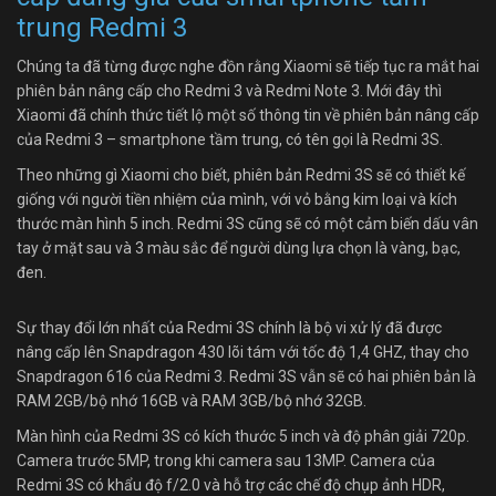
trung Redmi 3
Chúng ta đã từng được nghe đồn rằng Xiaomi sẽ tiếp tục ra mắt hai
phiên bản nâng cấp cho Redmi 3 và Redmi Note 3. Mới đây thì
Xiaomi đã chính thức tiết lộ một số thông tin về phiên bản nâng cấp
của Redmi 3 – smartphone tầm trung, có tên gọi là Redmi 3S.
Theo những gì Xiaomi cho biết, phiên bản Redmi 3S sẽ có thiết kế
giống với người tiền nhiệm của mình, với vỏ bằng kim loại và kích
thước màn hình 5 inch. Redmi 3S cũng sẽ có một cảm biến dấu vân
tay ở mặt sau và 3 màu sắc để người dùng lựa chọn là vàng, bạc,
đen.
Sự thay đổi lớn nhất của Redmi 3S chính là bộ vi xử lý đã được
nâng cấp lên Snapdragon 430 lõi tám với tốc độ 1,4 GHZ, thay cho
Snapdragon 616 của Redmi 3. Redmi 3S vẫn sẽ có hai phiên bản là
RAM 2GB/bộ nhớ 16GB và RAM 3GB/bộ nhớ 32GB.
Màn hình của Redmi 3S có kích thước 5 inch và độ phân giải 720p.
Camera trước 5MP, trong khi camera sau 13MP. Camera của
Redmi 3S có khẩu độ f/2.0 và hỗ trợ các chế độ chụp ảnh HDR,