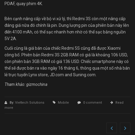
PDAF, quay phim 4K.
Bên cạnh nâng cấp về bộ vi xử lý, thì Redmi 3S còn một nâng cấp
đáng giá nữa đó chính là pin. Dung lượng pin của phiên bản này lên
đến 4100 mAh, có thể sạc nhanh hơn nhờ có thể sạc bằng nguồn
5V 2A.
Cuối cùng là giá bán của chiếc Redmi 5S cũng đã được Xiaomi
công bố. Phiên bản Redmi 3S 2GB RAM có giá là khoảng 106 USD,
còn phiên bản 3GB RAM có giá 136 USD. Chiếc smartphone này có
thể sẽ được bán ra vào ngày 16 tháng 6, thông qua một số nhà bán
lẻ trực tuyến Lynx store, JD.com and Suning.com.
Tham khảo: gizmochina
By:
Viettech Solutions
Mobile
0 comment
Read
more