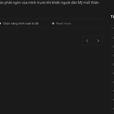
ác phát ngôn của mình trước khi khiến người dân Mỹ mất thiện
T
ở
Chức năng bình luận bị tắt
Read more
Tổng
thống
Donald
Trump
có
thể
gửi
tin
nhắn
bất
kỳ
cho
toàn
bộ
người
dân
Mỹ
mà
không
thể