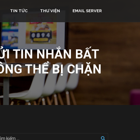
TIN TỨC
THƯ VIỆN
EMAIL SERVER
I TIN NHẮN BẤT
ÔNG THỂ BỊ CHẶN