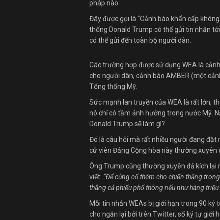
pháp nào.
Đây được gọi là “Cảnh báo khẩn cấp không
thống Donald Trump có thể gửi tin nhắn t
có thể gửi đến toàn bộ người dân.
Các trường hợp được sử dụng WEA là cảnh b
cho người dân, cảnh báo AMBER (một cảnh b
Tổng thống Mỹ.
Sức mạnh lan truyền của WEA là rất lớn, th
nó chỉ có tầm ảnh hưởng trong nước Mỹ. N
Donald Trump sẽ làm gì?
Đó là câu hỏi mà rất nhiều người đang đặt r
cử viên Đảng Cộng hòa này thường xuyên
Ông Trump cũng thường xuyên đả kích lại n
viết:
“Để củng cố thêm cho chiến thắng trong 
thắng cả phiếu phổ thông nếu như hàng triệu 
Mỗi tin nhắn WEAs bị giới hạn trong 90 ký t
cho ngắn lại bởi trên Twitter, số ký tự giới