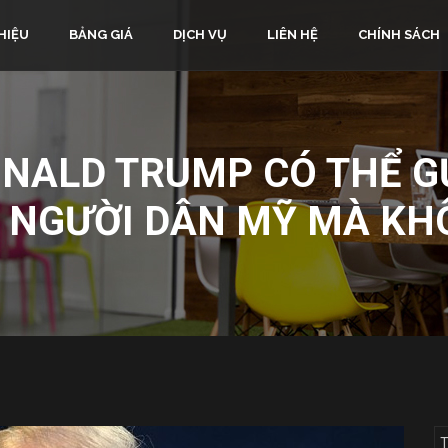
HIỆU
BẢNG GIÁ
DỊCH VỤ
LIÊN HỆ
CHÍNH SÁCH
NALD TRUMP CÓ THỂ GỬ
 NGƯỜI DÂN MỸ MÀ KH