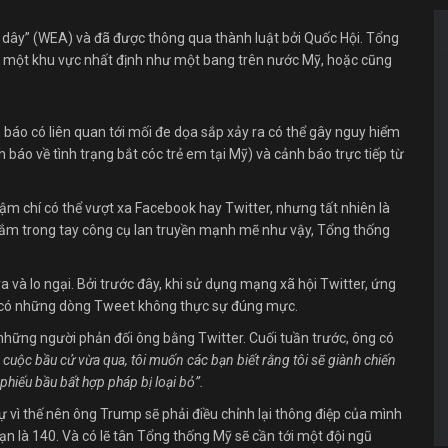
 dây” (WEA) và đã được thông qua thành luật bởi Quốc Hội. Tổng
ới một khu vực nhất định như một bang trên nước Mỹ, hoặc cũng
áo có liên quan tới mối đe dọa sắp xảy ra có thể gây nguy hiểm
áo về tình trạng bắt cóc trẻ em tại Mỹ) và cảnh báo trực tiếp từ
ậm chí có thể vượt xa Facebook hay Twitter, nhưng tất nhiên là
ắm trong tay công cụ lan truyền mạnh mẽ như vậy, Tổng thống
a và lo ngại. Bởi trước đây, khi sử dụng mạng xã hội Twitter, ứng
 có những dòng Tweet không thực sự đúng mực.
hững người phản đối ông bằng Twitter. Cuối tuần trước, ông có
cuộc bầu cử vừa qua, tôi muốn các bạn biết rằng tôi sẽ giành chiến
phiếu bầu bất hợp pháp bị loại bỏ”.
ự vì thế nên ông Trump sẽ phải điều chỉnh lại thông điệp của mình
 hạn là 140. Và có lẽ tân Tổng thống Mỹ sẽ cần tới một đội ngũ