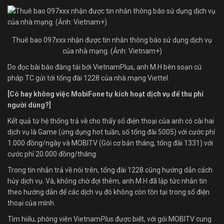
Thuê bao 097xxx nhận được tin nhắn thông báo sử dụng dịch vụ
của nhà mạng. (Ảnh: Vietnam+)
Do đọc bài báo đăng tải bởi VietnamPlus, anh M.H bèn soạn cú
pháp TC gửi tới tổng đài 1228 của nhà mạng Viettel.
[Có hay không việc MobiFone tự kích hoạt dịch vụ để thu phí
người dùng?]
Kết quả từ hệ thống trả về cho thấy số điện thoại của anh có cài hai
dịch vụ là Game (ứng dụng hot tuần, số tổng đài 5005) với cước phí
1.000 đồng/ngày và MOBITV (Gói cơ bản tháng, tổng đài 1331) với
cước phí 20.000 đồng/tháng.
Trong tin nhắn trả về nói trên, tổng đài 1228 cũng hướng dẫn cách
hủy dịch vụ. Và, không chờ đợi thêm, anh M.H đã lập tức nhắn tin
theo hướng dẫn để các dịch vụ đó không còn tồn tại trong số điện
thoại của mình.
Tìm hiểu, phóng viên Vietnam
Plus
được biết, với gói MOBITV cung