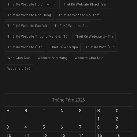
Thiết Kế Website Hồ Chí Minh
Thiết Kế Website Khách Sạn
Thiết Kế Website Nhà Hàng
Thiết Kế Website Nội Thất
Thiết Kế Website Rao Vặt
Thiết Kế Website Spa
Thiết Kế Website Thương Mại Điện Tử
Thiết Kế Website Uy Tín
Thiết Kế Website Ô Tô
Thiết Kế Web Spa
Thiết Kế Web Ô Tô
Web Giáo Dục
Website Bán Hàng
Website Giáo Dục
Website giá rẻ
Tháng Tám 2026
H
B
T
N
S
B
C
1
2
3
4
5
6
7
8
9
10
11
12
13
14
15
16