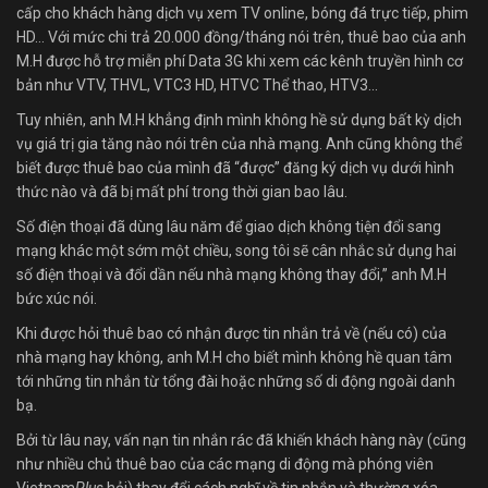
cấp cho khách hàng dịch vụ xem TV online, bóng đá trực tiếp, phim
HD… Với mức chi trả 20.000 đồng/tháng nói trên, thuê bao của anh
M.H được hỗ trợ miễn phí Data 3G khi xem các kênh truyền hình cơ
bản như VTV, THVL, VTC3 HD, HTVC Thể thao, HTV3…
Tuy nhiên, anh M.H khẳng định mình không hề sử dụng bất kỳ dịch
vụ giá trị gia tăng nào nói trên của nhà mạng. Anh cũng không thể
biết được thuê bao của mình đã “được” đăng ký dịch vụ dưới hình
thức nào và đã bị mất phí trong thời gian bao lâu.
Số điện thoại đã dùng lâu năm để giao dịch không tiện đổi sang
mạng khác một sớm một chiều, song tôi sẽ cân nhắc sử dụng hai
số điện thoại và đổi dần nếu nhà mạng không thay đổi,” anh M.H
bức xúc nói.
Khi được hỏi thuê bao có nhận được tin nhắn trả về (nếu có) của
nhà mạng hay không, anh M.H cho biết mình không hề quan tâm
tới những tin nhắn từ tổng đài hoặc những số di động ngoài danh
bạ.
Bởi từ lâu nay, vấn nạn tin nhắn rác đã khiến khách hàng này (cũng
như nhiều chủ thuê bao của các mạng di động mà phóng viên
Vietnam
Plus
hỏi) thay đổi cách nghĩ về tin nhắn và thường xóa