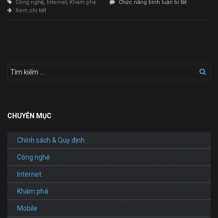
ở
Công nghệ
,
Internet
,
Khám phá
Chức năng bình luận bị tắt
Thiết
Xem chi tiết
Kế
Website
Trung
Tâm
Gia
Sư
CHUYÊN MỤC
Chính sách & Quy định
Công nghệ
Internet
Khám phá
Mobile