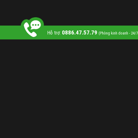
0886.47.57.79
Hỗ trợ:
(Phòng kinh doanh - 24/7