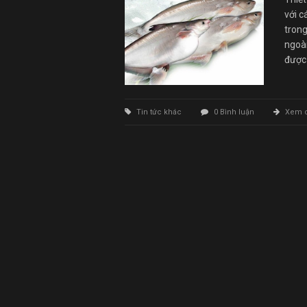
với c
trong
ngoà
được 
Tin tức khác
0 Bình luận
Xem ch