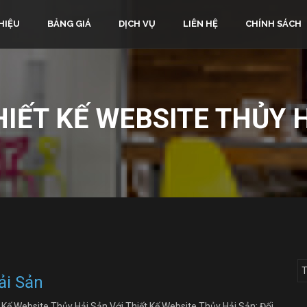
HIỆU
BẢNG GIÁ
DỊCH VỤ
LIÊN HỆ
CHÍNH SÁCH
HIẾT KẾ WEBSITE THỦY 
ải Sản
 Kế Website Thủy Hải Sản Với Thiết Kế Website Thủy Hải Sản: Đối