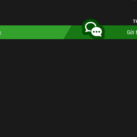
T
Gửi 
)