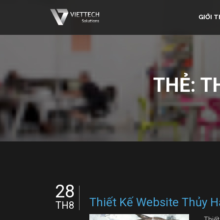
GIỚI T
THẺ:
T
28
Thiết Kế Website Thủy H
TH8
Thiết