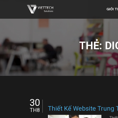
GIỚI T
THẺ:
DI
30
Thiết Kế Website Trung
TH8
Thiết