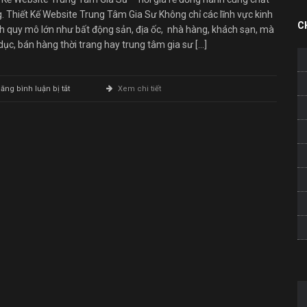
. Thiết Kế Website Trung Tâm Gia Sư Không chỉ các lĩnh vực kinh
C
h quy mô lớn như bất động sản, địa ốc, nhà hàng, khách sạn, mà
dục, bán hàng thời trang hay trung tâm gia sư […]
ở
ăng bình luận bị tắt
Xem chi tiết
Thiết
Kế
Website
Trung
Tâm
Gia
Sư