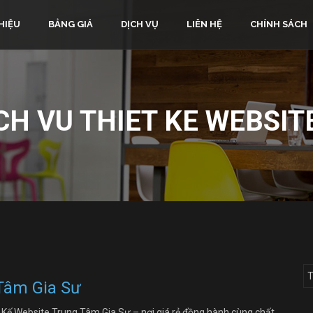
HIỆU
BẢNG GIÁ
DỊCH VỤ
LIÊN HỆ
CHÍNH SÁCH
CH VU THIET KE WEBSIT
 Tâm Gia Sư
 Kế Website Trung Tâm Gia Sư – nơi giá rẻ đồng hành cùng chất