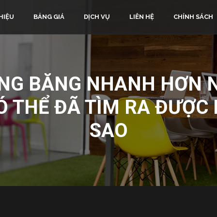
HIỆU
BẢNG GIÁ
DỊCH VỤ
LIÊN HỆ
CHÍNH SÁCH
NG BĂNG NHANH HƠN N
 THỂ ĐÃ TÌM RA ĐƯỢC
SAO