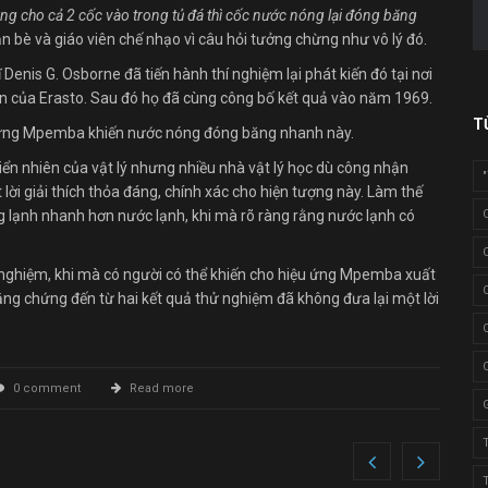
g cho cả 2 cốc vào trong tủ đá thì cốc nước nóng lại đóng băng
bạn bè và giáo viên chế nhạo vì câu hỏi tưởng chừng như vô lý đó.
Denis G. Osborne đã tiến hành thí nghiệm lại phát kiến đó tại nơi
ện của Erasto. Sau đó họ đã cùng công bố kết quả vào năm 1969.
T
 ứng Mpemba khiến nước nóng đóng băng nhanh này.
iển nhiên của vật lý nhưng nhiều nhà vật lý học dù công nhận
 lời giải thích thỏa đáng, chính xác cho hiện tượng này. Làm thế
 lạnh nhanh hơn nước lạnh, khi mà rõ ràng rằng nước lạnh có
nghiệm, khi mà có người có thể khiến cho hiệu ứng Mpemba xuất
bằng chứng đến từ hai kết quả thử nghiệm đã không đưa lại một lời
0 comment
Read more