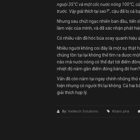
nguội 35°C và một cốc nước nóng 100°C, cùn
trước. Vậy giải thích tại sao?
“, cậu đã bị cả 
Nhưng sau chút ngạc nhiên ban đầu, tiến sĩ 
làm việc của mình, và đã xác nhận phát hi
Có nhiều vấn đề hóc búa xoay quanh hiệu
Nhiều người không coi đây là một sự thật h
chúng tồn tại lại không thể tìm ra được một
nào mà nước nóng có thể đạt tới điểm đông
nhiệt độ nằm gần điểm đóng băng đó hơn?
Vấn đề còn nằm tại ngay chính những thử 
hiện nhưng có người thì lại không. Cả hai 
giải thích hợp lý.
By:
Viettech Solutions
Khám phá