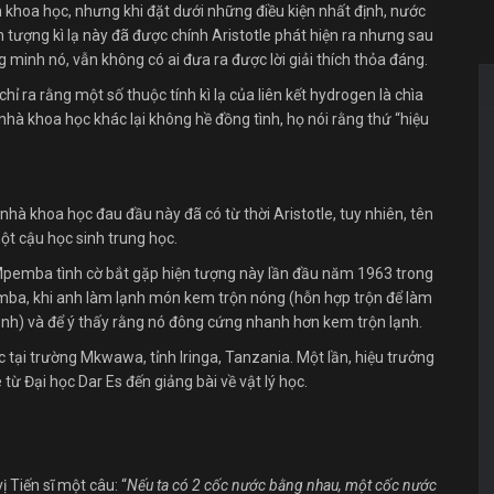
khoa học, nhưng khi đặt dưới những điều kiện nhất định, nước
tượng kì lạ này đã được chính Aristotle phát hiện ra nhưng sau
 minh nó, vẫn không có ai đưa ra được lời giải thích thỏa đáng.
chỉ ra rằng một số thuộc tính kì lạ của liên kết hydrogen là chìa
hà khoa học khác lại không hề đồng tình, họ nói rằng thứ “hiệu
c nhà khoa học đau đầu này đã có từ thời Aristotle, tuy nhiên, tên
ột cậu học sinh trung học.
Mpemba tình cờ bắt gặp hiện tượng này lần đầu năm 1963 trong
mba, khi anh làm lạnh món kem trộn nóng (hỗn hợp trộn để làm
ạnh) và để ý thấy rằng nó đông cứng nhanh hơn kem trộn lạnh.
 tại trường Mkwawa, tỉnh Iringa, Tanzania. Một lần, hiệu trưởng
từ Đại học Dar Es đến giảng bài về vật lý học.
 Tiến sĩ một câu: “
Nếu ta có 2 cốc nước bằng nhau, một cốc nước