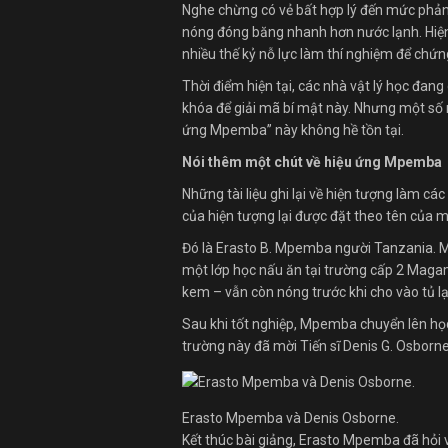
Nghe chừng có vẻ bất hợp lý đến mức phản 
nóng đóng băng nhanh hơn nước lạnh. Hiện 
nhiều thế kỷ nỗ lực làm thí nghiệm để chứng
Thời điểm hiện tại, các nhà vật lý học đang 
khóa để giải mã bí mật này. Nhưng một số n
ứng Mpemba” này không hề tồn tại.
Nói thêm một chút về hiệu ứng Mpemba
Những tài liệu ghi lại về hiện tượng làm cá
của hiện tượng lại được đặt theo tên của m
Đó là Erasto B. Mpemba người Tanzania. 
một lớp học nấu ăn tại trường cấp 2 Maga
kem – vẫn còn nóng trước khi cho vào tủ l
Sau khi tốt nghiệp, Mpemba chuyển lên học
trường này đã mời Tiến sĩ Denis G. Osborne 
Erasto Mpemba và Denis Osborne.
Kết thúc bài giảng, Erasto Mpemba đã hỏi vị