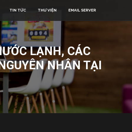
TIN TỨC
THƯ VIỆN
EMAIL SERVER
ƯỚC LẠNH, CÁC
 NGUYÊN NHÂN TẠI