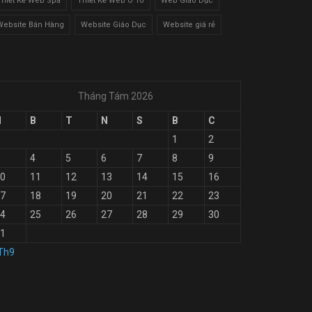
Thiết Kế Web Spa
Thiết Kế Web Ô Tô
Web Giáo Dục
Website Bán Hàng
Website Giáo Dục
Website giá rẻ
Tháng Tám 2026
H
B
T
N
S
B
C
1
2
4
5
6
7
8
9
0
11
12
13
14
15
16
7
18
19
20
21
22
23
4
25
26
27
28
29
30
1
Th9