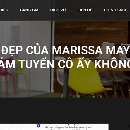
HIỆU
BẢNG GIÁ
DỊCH VỤ
LIÊN HỆ
CHÍNH SÁCH
 ĐẸP CỦA MARISSA MAY
ÁM TUYỂN CÔ ẤY KHÔN