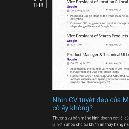
TH8
Nhìn CV tuyệt đẹp của M
cô ấy không?
Thương vụ bán mảng kinh doanh cốt lõi củ
lại với Yahoo cho tới khi “nhìn thấy hãng 