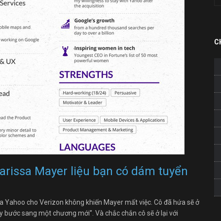
C
arissa Mayer liệu bạn có dám tuyển
a Yahoo cho Verizon không khiến Mayer mất việc. Cô đã hứa sẽ ở
này bước sang một chương mới”. Và chắc chắn cô sẽ ở lại với