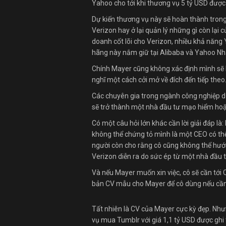
Yahoo cho tới khi thương vụ 5 tỷ USD được
Dự kiến thương vụ này sẽ hoàn thành trong 
Verizon hay ở lại quản lý những gì còn lại
doanh cốt lõi cho Verizon, nhiều khả năng
hãng này nắm giữ tại Alibaba và Yahoo Nh
Chính Mayer cũng không xác định mình sẽ là
nghĩ một cách cởi mở về đích đến tiếp theo
Các chuyên gia trong ngành công nghiệp dự
sẽ trở thành một nhà đầu tư mạo hiểm hoặc
Có một câu hỏi lớn khác cần lời giải đáp l
không thể chứng tỏ mình là một CEO có thể 
người còn cho rằng cô cũng không thể hướn
Verizon diễn ra do sức ép từ một nhà đầu t
Và nếu Mayer muốn xin việc, cô sẽ cần tới
bản CV mẫu cho Mayer để cô dùng nếu cầ
Tất nhiên là CV của Mayer cực kỳ đẹp. Nhưn
vụ mua Tumblr với giá 1,1 tỷ USD được ghi 