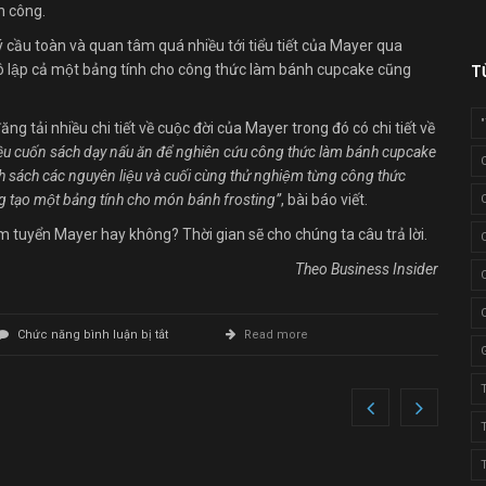
h công.
 cầu toàn và quan tâm quá nhiều tới tiểu tiết của Mayer qua
cô lập cả một bảng tính cho công thức làm bánh cupcake cũng
T
tải nhiều chi tiết về cuộc đời của Mayer trong đó có chi tiết về
̀u cuốn sách dạy nấu ăn để nghiên cứu công thức làm bánh cupcake
 sách các nguyên liệu và cuối cùng thử nghiệm từng công thức
ng tạo một bảng tính cho món bánh frosting”
, bài báo viết.
m tuyển Mayer hay không? Thời gian sẽ cho chúng ta câu trả lời.
Theo Business Insider
ở
Chức năng bình luận bị tắt
Read more
Nhìn
CV
tuyệt
đẹp
của
Marissa
Mayer
liệu