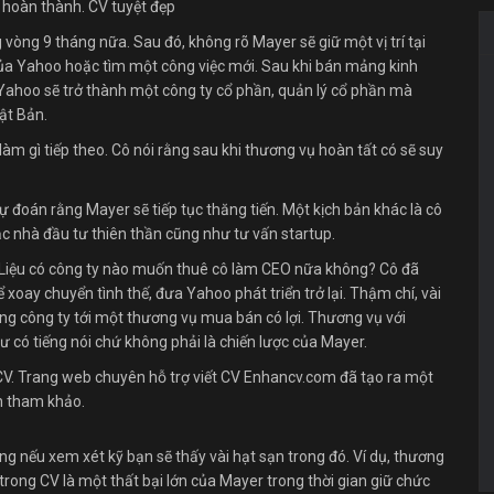
 hoàn thành. CV tuyệt đẹp
vòng 9 tháng nữa. Sau đó, không rõ Mayer sẽ giữ một vị trí tại
 của Yahoo hoặc tìm một công việc mới. Sau khi bán mảng kinh
 Yahoo sẽ trở thành một công ty cổ phần, quản lý cổ phần mà
ật Bản.
m gì tiếp theo. Cô nói rằng sau khi thương vụ hoàn tất có sẽ suy
.
 đoán rằng Mayer sẽ tiếp tục thăng tiến. Một kịch bản khác là cô
 nhà đầu tư thiên thần cũng như tư vấn startup.
à: Liệu có công ty nào muốn thuê cô làm CEO nữa không? Cô đã
xoay chuyển tình thế, đưa Yahoo phát triển trở lại. Thậm chí, vài
g công ty tới một thương vụ mua bán có lợi. Thương vụ với
ư có tiếng nói chứ không phải là chiến lược của Mayer.
 CV. Trang web chuyên hỗ trợ viết CV Enhancv.com đã tạo ra một
n tham khảo.
g nếu xem xét kỹ bạn sẽ thấy vài hạt sạn trong đó. Ví dụ, thương
trong CV là một thất bại lớn của Mayer trong thời gian giữ chức