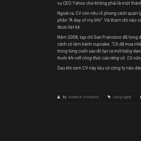
vụ CEO Yahoo chứ không phải là một thàn
Ngoài ra, CV còn nêu rõ phong cách quản lý
phần “A day of my life”. Và thậm chí việc 
được liệt kê.
Năm 2008, tạp chí San Francisco đã từng đăng 
cách cô làm bánh cupcake.
“Cô đã mua nhiê
trong từng cuốn sau đó tạo ra một bảng danh
trước khi viết công thức của riêng cô. Cô cũ
Sau khi xem CV này liệu có công ty nào dá
By:
Viettech Solutions
Công nghệ