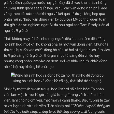
giải Vô địch quốc gia nước này gần đây đã đi vào khai thác những
chương trình giám sát giấc ngủ. Ví dụ, các vận động viên phải đeo
vòng theo dõi sức khỏe khi ngủ và kết quả sẽ được tổng hợp qua
phần mềm. Nhiều vận động viên kỳ cựu của Mỹ có thói quen tuân
thủ giờ giấc rất nghiêm ngặt. Ví dụ như ngôi sao Tom Brady luôn đi
ngủ lúc 9 giờ tối.
Thật không may là hầu như mọi người đều ít quan tâm đến đồng
hồ sinh học, một khi họ không phải là một vận động viên. Chúng ta
thường bị cuốn vào chiếc đồng hồ của xã hội, ví dụ như lịch làm việc
từ 9 giờ sáng tới 5 giờ tối, thời gian học từ sáng đến chiều hay
những công nhân làm việc ca đêm. Đối với nhiều người chiếc đồng
hồ xã hội này không hề phù hợp.
Đồng hồ sinh học và đồng hồ xã hội, thật khó để đồng bộ
Mới đây một tiến sĩ đến từ Đại học Oxford đã cảnh báo: Ép nhân
viên làm việc trước 10 giờ sáng là tương đương với tra tấn nhân
viên, làm cho họ ốm yếu, mệt mỏi và căng thẳng. Điều tương tự xảy
ra với học sinh và sinh viên. Tiến sĩ này nói: “
Chỉ cần thay đổi thời gian
bắt đầu học buổi sáng, chúng ta có thể tăng cường chất lượng cuộc