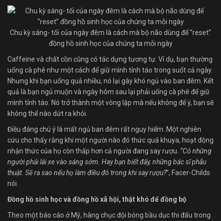
Chu kỳ sáng- tối của ngày đêm là cách mà bộ não dùng để “reset”
đồng hồ sinh học của chúng ta mỗi ngày
Caffeine và chất cồn cũng có tác dựng tương tự. Ví dụ, bạn thường
uống cà phê như một cách để giữ mình tỉnh táo trong suốt cả ngày.
Nhưng khi bạn uống quả nhiều, nó lại gây khó ngủ vào ban đêm. Kết
quả là bạn ngủ muộn và ngày hôm sau lại phải uống cà phê để giữ
mình tỉnh táo. Nó trở thành một vòng lặp mà nếu không để ý, bạn sẽ
không thể nào dứt ra khỏi.
Điều đáng chú ý là mất ngủ ban đêm rất nguy hiểm. Một nghiên
cứu cho thấy rằng khi một người nào đó thức quá khuya, hoạt động
nhận thức của họ còn thấp hơn cả người đang say rượu.
“Có những
người phải lái xe vào sáng sớm. Hay bạn biết đấy, những bác sĩ phẫu
thuật. Sẽ ra sao nếu họ làm điều đó trong khi say rượu?
”, Facer-Childs
nói.
Đồng hồ sinh học và đồng hồ xã hội, thật khó để đồng bộ
Theo một báo cáo ở Mỹ, hàng chục đội bóng bầu dục thi đấu trong