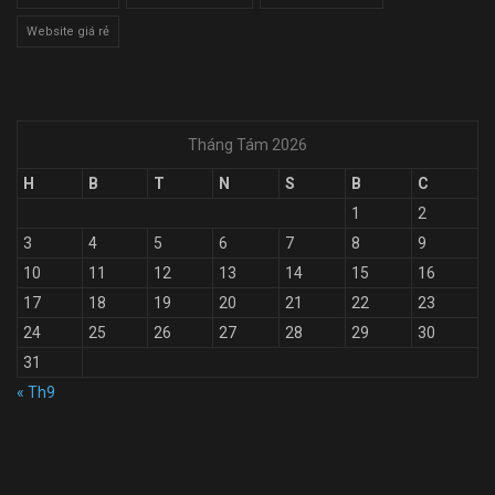
Website giá rẻ
Tháng Tám 2026
H
B
T
N
S
B
C
1
2
3
4
5
6
7
8
9
10
11
12
13
14
15
16
17
18
19
20
21
22
23
24
25
26
27
28
29
30
31
« Th9