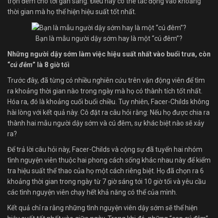
trọn đêm cho tới gần sáng. Điều này có thể tác động vào khoảng
thời gian mà họ thể hiện hiệu suất tốt nhất.
Bạn là mẫu người dậy sớm hay là một “cú đêm”?
Những người dậy sớm làm việc hiệu suất nhất vào buổi trưa, còn
“
cú đêm
” là 8 giờ tối
Trước đây, đã từng có nhiều nghiên cứu trên vận động viên để tìm
ra khoảng thời gian nào trong ngày mà họ có thành tích tốt nhất.
Hóa ra, đó là khoảng cuối buổi chiều. Tuy nhiên, Facer-Childs không
hài lòng với kết quả này. Cô đặt ra câu hỏi rằng: Nếu họ được chia ra
thành hai mẫu người dậy sớm và cú đêm, sự khác biệt nào sẽ xảy
ra?
Để trả lời câu hỏi này, Facer-Childs và cộng sự đã tuyển hai nhóm
tình nguyện viên thuộc hai phong cách sống khác nhau này để kiểm
tra hiệu suất thể thao của họ một cách riêng biệt. Họ đã chọn ra 6
khoảng thời gian trong ngày từ 7 giờ sáng tới 10 giờ tối và yêu cầu
các tình nguyện viên chạy hết khả năng có thể của mình.
Kết quả chỉ ra rằng những tình nguyện viên dậy sớm sẽ thể hiện