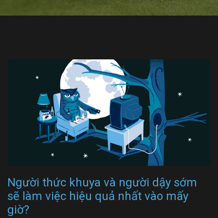
Người thức khuya và người dậy sớm
sẽ làm việc hiệu quả nhất vào mấy
giờ?