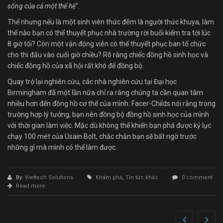
sống của cả một thế hệ
”.
Thể nhưng nếu là một sinh viên thức đêm là người thức khuya, làm
thế nào bạn có thể thuyết phục nhà trường rời buổi kiểm tra tới lúc
8 giờ tối? Còn một vận động viên có thể thuyết phục ban tổ chức
cho thi đấu vào cuối giờ chiều? Rõ ràng chiếc đồng hồ sinh học và
chiếc đồng hồ của xã hội rất khó để đồng bộ.
Quay trở lại nghiên cứu, các nhà nghiên cứu tại Đại học
Birmingham đã một lần nữa chỉ ra rằng chúng ta cần quan tâm
nhiều hơn đến đồng hồ cơ thể của mình. Facer-Childs nói rằng trong
trường hợp lý tưởng, bạn nên đồng bộ đồng hồ sinh học của mình
với thời gian làm việc. Mặc dù không thể khiến bạn phá được kỷ lục
chạy 100 mét của Usain Bolt, chắc chắn bạn sẽ bất ngờ trước
những gì mà mình có thể làm được.
By:
Viettech Solutions
Khám phá
,
Tin tức khác
0 comment
Read more