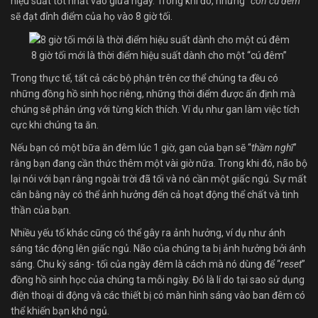
hiệu suất tốt nhất vào giữa ngày. Trong khi đó, những “
con cú đêm
”
sẽ đạt đỉnh điểm của họ vào 8 giờ tối.
8 giờ tối mới là thời điểm hiệu suất dành cho một “cú đêm”
Trong thực tế, tất cả các bộ phận trên cơ thể chúng ta đều có
những đồng hồ sinh học riêng, những thời điểm được ấn định mà
chúng sẽ phản ứng với từng kích thích. Ví dụ như gan làm việc tích
cực khi chúng ta ăn.
Nếu bạn có một bữa ăn đêm lúc 1 giờ, gan của bạn sẽ “
thầm nghĩ
”
rằng bạn đang cần thức thêm một vài giờ nữa. Trong khi đó, não bộ
lại nói với bạn rằng ngoài trời đã tối và nó cần một giấc ngủ. Sự mất
cân bằng này có thể ảnh hưởng đến cả hoạt động thể chất và tinh
thần của bạn.
Nhiều yếu tố khác cũng có thể gây ra ảnh hưởng, ví dụ như ánh
sáng tác động lên giấc ngủ. Não của chúng ta bị ảnh hưởng bởi ánh
sáng. Chu kỳ sáng- tối của ngày đêm là cách mà nó dùng để “
reset
”
đồng hồ sinh học của chúng ta mỗi ngày. Đó là lí do tại sao sử dụng
điện thoại di động và các thiết bị có màn hình sáng vào ban đêm có
thể khiến bạn khó ngủ.