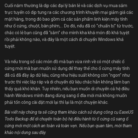
Cuối năm thường là dịp các đại lý bán lẻ và các dịch vụ mua sắm
trực tuyến có dịp tung ra các chương trình khuyến mại giảm giá các
mặt hàng, trong đó bao gồm cả các sản phẩm linh kiện máy tính
như ổ cứng, chuột, bàn phím,… Do đó, nếu đã có “chuẩn bị” từ trước,
chắc có lẻ bạn cũng đã “sắm” cho mình kha khá món đồ khá tuyệt
rồi phải không nào, và đây là một cách di chuyển Windows khá
tuyệt.
Và nếu trong số các món đồ mà bạn vừa rinh về có một chiếc ổ
cứng mới mà bạn muốn sử dụng để thay thế cho ổ cứng máy tính
đã cũ đã đầy ắp dữ liệu, cũng như hiệu suất không còn “ngon” như
trước thì việc lắp ráp và di chuyển dữ liệu chắc hẳn không làm bạn
thấy quá khó khăn. Tuy nhiên, nếu bạn muốn di chuyển cả hệ điều
hành Windows mình đang dùng sang ổ đĩa mới mà không muốn
phải tốn công cài đặt mới lại thì lại là một chuyện khác.
Bài viết này chúng ta sẽ cũng tham khảo cách sử dụng công cụ EaseUS
Todo Backup để di chuyển toàn bộ hệ điều hành từ ổ cứng cũ sang ổ
cứng mới một cách an toàn và toàn vẹn. Nếu bạn quan tâm, mời tham
khảo nội dung sau đây.