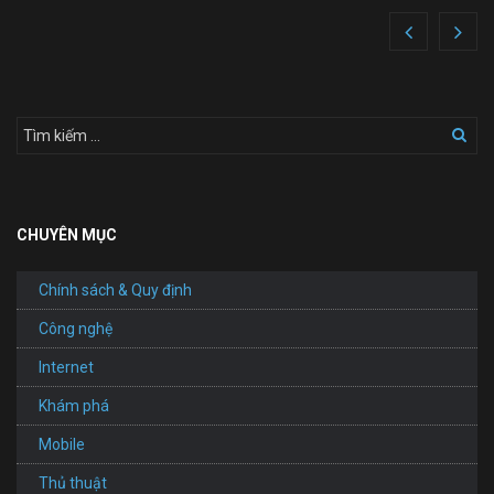
Windows
từ
ổ
cứng
cũ
sang
ổ
cứng
mới
mà
không
cần
CHUYÊN MỤC
phải
cài
đặt
Chính sách & Quy định
lại
Công nghệ
Internet
Khám phá
Mobile
Thủ thuật