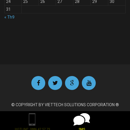
24
25
26
27
28
29
30
31
« Th9
© COPYRIGHT BY VIETTECH SOLUTIONS CORPORATION ®
HOTLINE: 0886.47.57.79
SMS