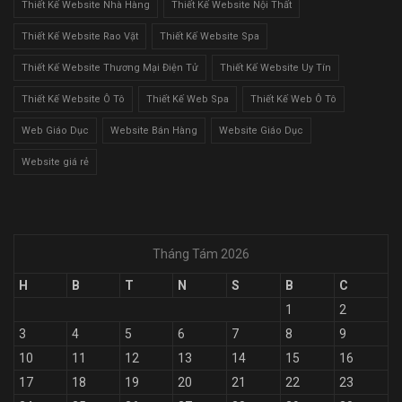
Thiết Kế Website Nhà Hàng
Thiết Kế Website Nội Thất
Thiết Kế Website Rao Vặt
Thiết Kế Website Spa
Thiết Kế Website Thương Mại Điện Tử
Thiết Kế Website Uy Tín
Thiết Kế Website Ô Tô
Thiết Kế Web Spa
Thiết Kế Web Ô Tô
Web Giáo Dục
Website Bán Hàng
Website Giáo Dục
Website giá rẻ
Tháng Tám 2026
H
B
T
N
S
B
C
1
2
3
4
5
6
7
8
9
10
11
12
13
14
15
16
17
18
19
20
21
22
23