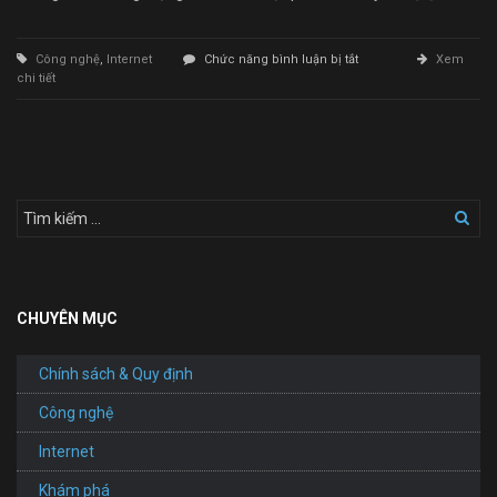
ở
Công nghệ
,
Internet
Chức năng bình luận bị tắt
Xem
Thiết
chi tiết
Kế
Website
Trên
Di
Động
CHUYÊN MỤC
Chính sách & Quy định
Công nghệ
Internet
Khám phá