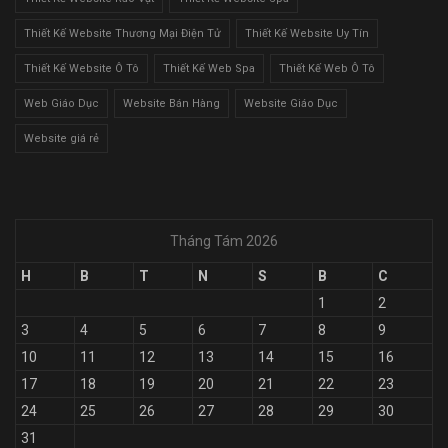
Thiết Kế Website Thương Mại Điện Tử
Thiết Kế Website Uy Tín
Thiết Kế Website Ô Tô
Thiết Kế Web Spa
Thiết Kế Web Ô Tô
Web Giáo Dục
Website Bán Hàng
Website Giáo Dục
Website giá rẻ
Tháng Tám 2026
H
B
T
N
S
B
C
1
2
3
4
5
6
7
8
9
10
11
12
13
14
15
16
17
18
19
20
21
22
23
24
25
26
27
28
29
30
31