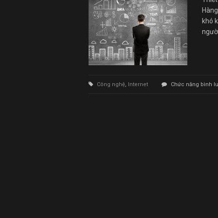
Hàng,
khó k
người
Công nghệ
,
Internet
Chức năng bình luậ