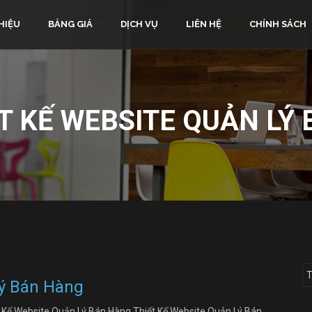
HIỆU
BẢNG GIÁ
DỊCH VỤ
LIÊN HỆ
CHÍNH SÁCH
T KẾ WEBSITE QUẢN LÝ
Lý Bán Hàng
t Kế Website Quản Lý Bán Hàng Thiết Kế Website Quản Lý Bán