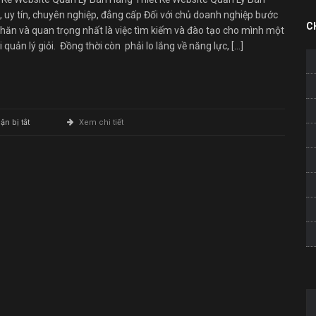
 uy tín, chuyên nghiệp, đẳng cấp Đối với chủ doanh nghiệp bước
C
hăn và quan trọng nhất là việc tìm kiếm và đào tạo cho mình một
 quản lý giỏi. Đồng thời còn phải lo lắng về năng lực, […]
ở
n bị tắt
Xem chi tiết
Thiết
Kế
Website
Quản
Lý
Bán
Hàng