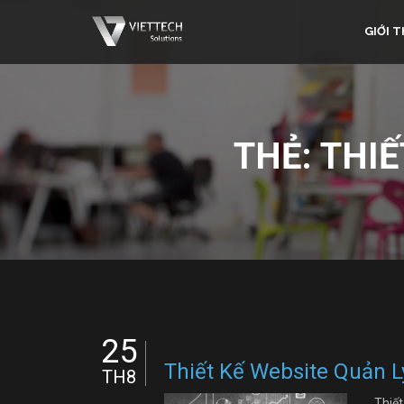
GIỚI T
THẺ:
THIẾ
25
Thiết Kế Website Quản 
TH8
Thiế