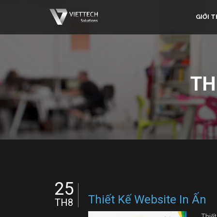
GIỚI T
TH
25
Thiết Kế Website In Ấn
TH8
Thiết