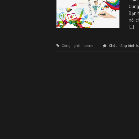
Cùng
Bạn M
nói c
[…]
Công nghệ
,
Internet
Chức năng bình luậ