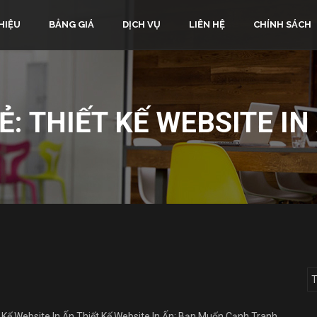
HIỆU
BẢNG GIÁ
DỊCH VỤ
LIÊN HỆ
CHÍNH SÁCH
Ẻ:
THIẾT KẾ WEBSITE IN
 Kế Website In Ấn Thiết Kế Website In Ấn: Bạn Muốn Cạnh Tranh