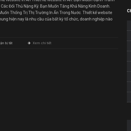
 Các Đối Thủ Nặng Ký. Bạn Muốn Tăng Khả Năng Kinh Doanh.
C
uốn Thống Trị Thị Trường In Ấn Trong Nước. Thiết kế website
hung hiện nay là nhu cầu của bất kỳ tổ chức, doanh nghiệp nào
ở
n bị tắt
Xem chi tiết
Thiết
Kế
Website
In
Ấn