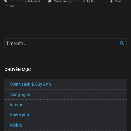
ở
Công nghệ
,
Internet
Chức năng bình luận bị tắt
Xem
Thiết
chi tiết
Kế
Website
Dự
Án
Bất
Động
Sản
CHUYÊN MỤC
Chính sách & Quy định
Công nghệ
Internet
Khám phá
Mobile