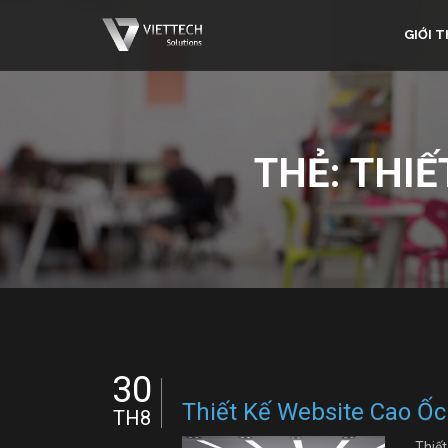
GIỚI T
THẺ:
THIẾ
30
Thiết Kế Website Cao Ố
TH8
Thiế