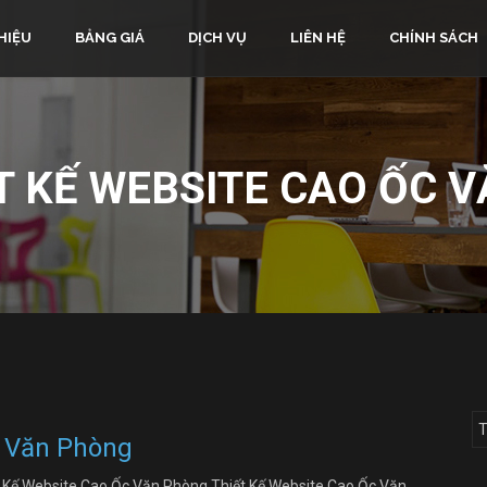
HIỆU
BẢNG GIÁ
DỊCH VỤ
LIÊN HỆ
CHÍNH SÁCH
T KẾ WEBSITE CAO ỐC 
c Văn Phòng
t Kế Website Cao Ốc Văn Phòng Thiết Kế Website Cao Ốc Văn