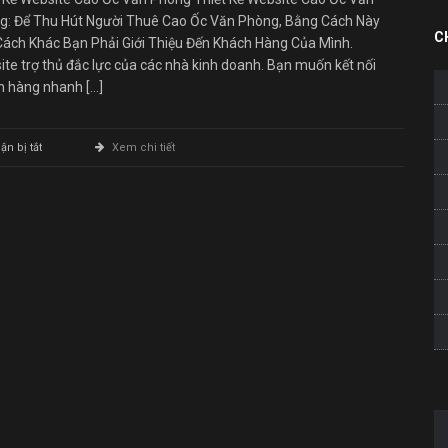
g: Để Thu Hút Người Thuê Cao Ốc Văn Phòng, Bằng Cách Này
C
Cách Khác Bạn Phải Giới Thiệu Đến Khách Hàng Của Mình.
te trợ thủ đắc lực của các nhà kinh doanh. Bạn muốn kết nối
h hàng nhanh […]
ở
n bị tắt
Xem chi tiết
Thiết
Kế
Website
Cao
Ốc
Văn
Phòng