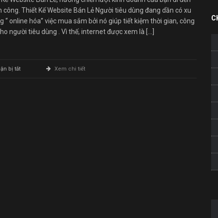
 công. Thiết Kế Website Bán Lẻ Người tiêu dùng đang dần có xu
C
 “ online hóa” việc mua sắm bởi nó giúp tiết kiệm thời gian, công
ho người tiêu dùng . Vì thế, internet được xem là […]
ở
n bị tắt
Xem chi tiết
Thiết
Kế
Website
Bán
Lẻ