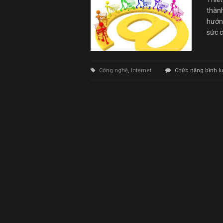
thành
hướng
sức c
Công nghệ
,
Internet
Chức năng bình luậ