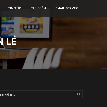
TIN TỨC
THƯ VIỆN
EMAIL SERVER
N LẺ