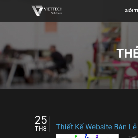
GIỚI T
TH
25
Thiết Kế Website Bán Lẻ
TH8
Thiết