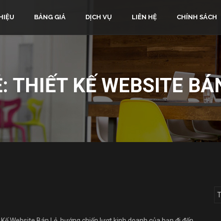
HIỆU
BẢNG GIÁ
DỊCH VỤ
LIÊN HỆ
CHÍNH SÁCH
Ẻ:
THIẾT KẾ WEBSITE BÁ
 Kế Website Bán Lẻ, hướng chiến lượt kinh doanh của bạn đi đến